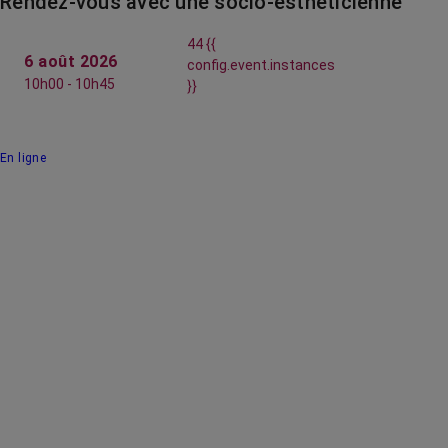
Rendez-vous avec une socio-esthéticienne
44 {{
6 août 2026
config.event.instances
10h00 - 10h45
}}
En ligne