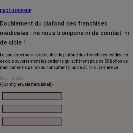
L’ACTU ROSEUP
Doublement du plafond des franchises
médicales : ne nous trompons ni de combat, ni
de cible !
Le gouvernement veut doubler le plafond des franchises médicales
et cible ouvertement les patients qui achètent plus de 50 boîtes de
médicaments par an ou consultent plus de 25 fois. Derrière ce
discours sur la « responsabilisation », ce sont en réalité les malades
23 juillet 2026
chroniques, et en premier lieu les personnes touchées par un cancer,
{{ config.newsletters.label}}
qui vont payer le prix fort. RoseUp alerte : cette mesure ne
responsabilise personne, elle punit des patients qui n'ont pas le choix.