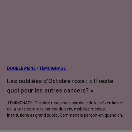
DOUBLE PEINE
•
TÉMOIGNAGE
Les oubliées d’Octobre rose : « Il reste
quoi pour les autres cancers? »
TÉMOIGNAGE. Octobre rose, mois symbole de la prévention et
de la lutte contre le cancer du sein, mobilise médias,
institutions et grand public. Comment le perçoit-on quand on
est une femme touchée par un tout autre cancer ? Manon,
touchée par un cancer du poumon métastatique, regrette que