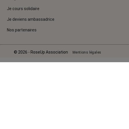
Je cours solidaire
Je deviens ambassadrice
Nos partenaires
© 2026 - RoseUp Association
Mentions légales