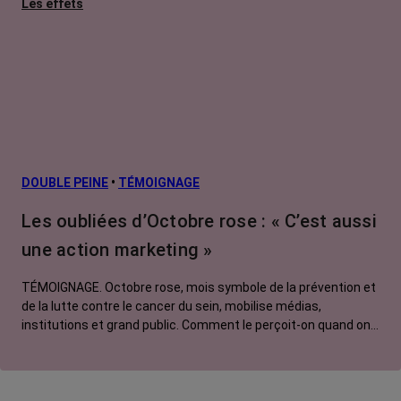
Les effets
secondaires
Cancers
métastatiques
Facteurs de
risque et
prévention
L’après cancer
DOUBLE PEINE
•
TÉMOIGNAGE
Traitements
Les oubliées d’Octobre rose : « C’est aussi
contre le cancer
une action marketing »
La vie autour
TÉMOIGNAGE. Octobre rose, mois symbole de la prévention et
de la lutte contre le cancer du sein, mobilise médias,
institutions et grand public. Comment le perçoit-on quand on
est une femme touchée par un tout autre cancer ?
Emmanuelle, touchée par un cancer du rein métastatique,
soutien l'évènement mais regrette son instrumentalisation à
des fins commerciales.