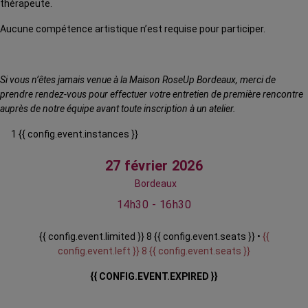
thérapeute.
Aucune compétence artistique n’est requise pour participer.
Si vous n’êtes jamais venue à la Maison RoseUp Bordeaux, merci de
prendre rendez-vous pour effectuer votre entretien de première rencontre
auprès de notre équipe avant toute inscription à un atelier.
1 {{ config.event.instances }}
27 février 2026
Bordeaux
14h30 - 16h30
{{ config.event.limited }} 8 {{ config.event.seats }} •
{{
config.event.left }} 8 {{ config.event.seats }}
{{ CONFIG.EVENT.EXPIRED }}