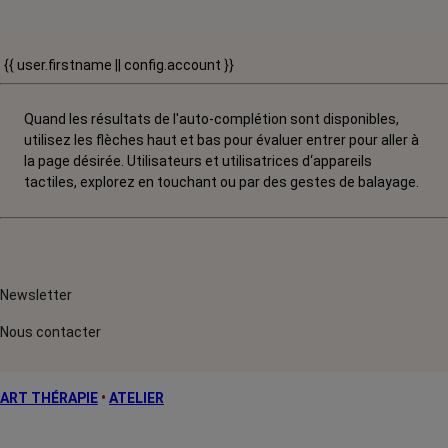
{{ user.firstname || config.account }}
Quand les résultats de l'auto-complétion sont disponibles,
utilisez les flèches haut et bas pour évaluer entrer pour aller à
la page désirée. Utilisateurs et utilisatrices d‘appareils
tactiles, explorez en touchant ou par des gestes de balayage.
Newsletter
Nous contacter
ART THÉRAPIE
•
ATELIER