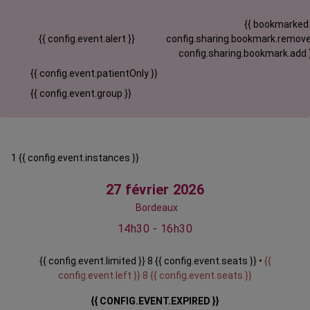
{{ bookmarked
{{ config.event.alert }}
config.sharing.bookmark.remove
config.sharing.bookmark.add 
{{ config.event.patientOnly }}
{{ config.event.group }}
1 {{ config.event.instances }}
27 février 2026
Bordeaux
14h30 - 16h30
{{ config.event.limited }} 8 {{ config.event.seats }} •
{{
config.event.left }} 8 {{ config.event.seats }}
{{ CONFIG.EVENT.EXPIRED }}