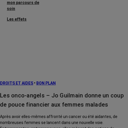
mon parcours de
soin
Les effets
secondaires
Cancers
métastatiques
Facteurs de
risque et
prévention
L’après cancer
DROITS ET AIDES
•
BON PLAN
Traitements
contre le cancer
Les onco-angels – Jo Guilmain donne un coup
La vie autour
de pouce financier aux femmes malades
Après avoir elles-mêmes affronté un cancer ou été aidantes, de
nombreuses femmes se lancent dans une nouvelle voie.