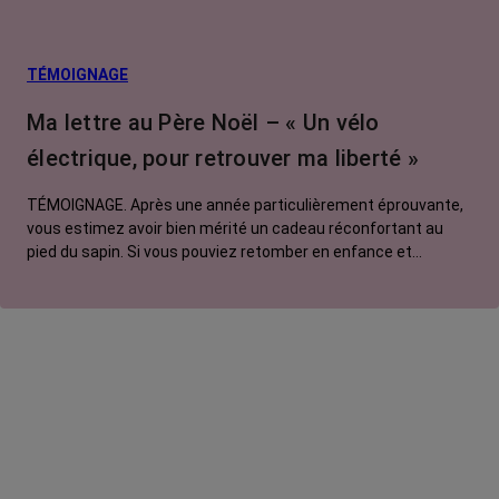
TÉMOIGNAGE
Ma lettre au Père Noël – « Un vélo
électrique, pour retrouver ma liberté »
TÉMOIGNAGE. Après une année particulièrement éprouvante,
vous estimez avoir bien mérité un cadeau réconfortant au
pied du sapin. Si vous pouviez retomber en enfance et
adresser une lettre au Père Noël, que lui commanderiez-vous
? Pour Manon, ce serait un vélo électrique.