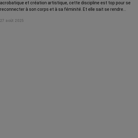
acrobatique et création artistique, cette discipline est top pour se
reconnecter à son corps et à sa féminité. Et elle sait se rendre
accessible à toutes, même après ou pendant un cancer !
27 août 2025
Démonstration.