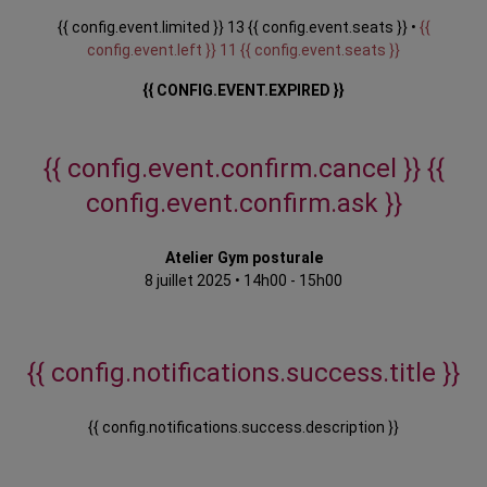
{{ config.event.limited }} 13 {{ config.event.seats }} •
{{
config.event.left }} 11 {{ config.event.seats }}
{{ CONFIG.EVENT.EXPIRED }}
{{ config.event.confirm.cancel }}
{{
config.event.confirm.ask }}
Atelier Gym posturale
8 juillet 2025
•
14h00 - 15h00
{{ config.notifications.success.title }}
{{ config.notifications.success.description }}