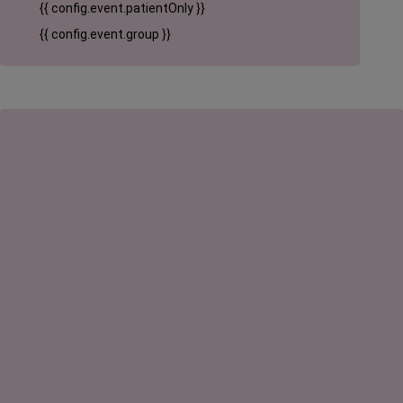
{{ config.event.patientOnly }}
{{ config.event.group }}