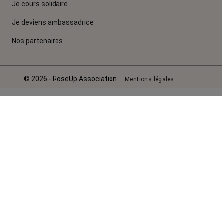
Je cours solidaire
Je deviens ambassadrice
Nos partenaires
© 2026 - RoseUp Association
Mentions légales