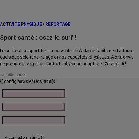
ACTIVITÉ PHYSIQUE
•
REPORTAGE
Sport santé : osez le surf !
Le surf est un sport très accessible et s’adapte facilement à tous,
quels que soient notre âge et nos capacités physiques. Alors, envie
de prendre la vague de l'activité physique adaptée ? C'est parti !
23 juillet 2025
{{ config.newsletters.label}}
{{ config.forms.info }}