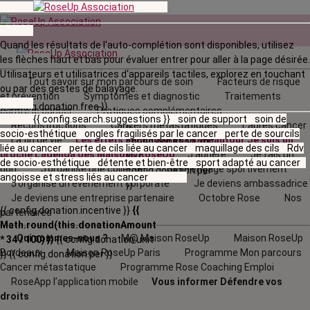
Quand les résultats de l'auto-complétion sont disponibles, utilisez
les flèches haut et bas pour évaluer entrer pour aller à la page désirée.
Utilisateurs et utilisatrices d‘appareils tactiles, explorez en touchant
Tout savoir sur mon parcours de soin
Facteurs de risque
ou par des gestes de balayage.
et prévention
Symptômes et diagnostic
Traitements
{{ config.donation.free }}
contre le cancer
Pratiques complémentaires
{{ config.search.suggestions }}
soin de support
soin de
Reconstructions
Cancers métastatiques
L’après cancer
{{
socio-esthétique
ongles fragilisés par le cancer
perte de sourcils
La fin de vie
Les effets secondaires
La vie autour
Je suis un
config.donation.unit
liée au cancer
perte de cils liée au cancer
maquillage des cils
Rdv
proche
L'agenda
des Maisons RoseUp
J’adhère
Je fais un
}}
{{
de socio-esthétique
détente et bien-être
sport adapté au cancer
don
J’organise une collecte
Je m'engage sportivement
config.donation.per
angoisse et stress liés au cancer
J’organise un évènement corporate
Je deviens ambassadrice
}}
Je deviens une entreprise partenaire
Octobre Rose
Nos
{{ config.donation.incentive }}
{{
partenaires
Math.round(this.donationAmount
Qui sommes-nous ?
M@ Maison RoseUp
Maison RoseUp
* 34 / 100) }}
{{ config.donation.unit
Bordeaux
Maison RoseUp Paris
Programme Mon parcours
}}
{{ config.donation.per }}
Cancer métastatique
Programme Rose Coaching Emploi
RoseApp l’application mobile
Vous informer
Défendre vos
droits