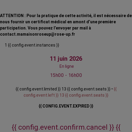
ATTENTION : Pour la pratique de cette activité, il est nécessaire de
nous fournir un certificat médical en amont d’une première
participation. Vous pouvez l’envoyer par mail à
contact.mamaisonroseup@rose-up.fr
1 {{ config.event.instances }}
11 juin 2026
En ligne
15h00 - 16h00
{{ config.event.limited }} 13 {{ config.event.seats }} •
{{
config.event.left }} 13 {{ config.event.seats }}
{{ CONFIG.EVENT.EXPIRED }}
{{ config.event.confirm.cancel }}
{{