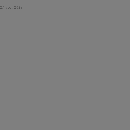
accessible à toutes, même après ou pendant un cancer !
27 août 2025
Démonstration.