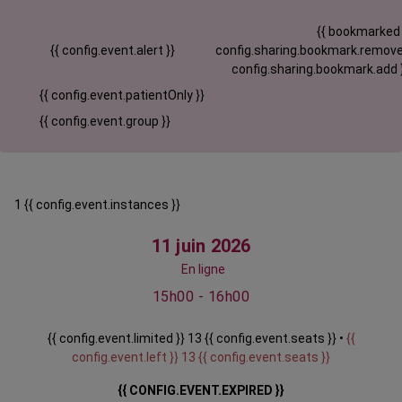
{{ bookmarked
{{ config.event.alert }}
config.sharing.bookmark.remove
config.sharing.bookmark.add 
{{ config.event.patientOnly }}
{{ config.event.group }}
1 {{ config.event.instances }}
11 juin 2026
En ligne
15h00 - 16h00
{{ config.event.limited }} 13 {{ config.event.seats }} •
{{
config.event.left }} 13 {{ config.event.seats }}
{{ CONFIG.EVENT.EXPIRED }}