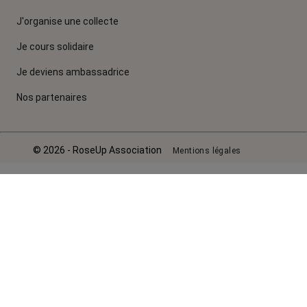
J'organise une collecte
Je cours solidaire
Je deviens ambassadrice
Nos partenaires
© 2026 - RoseUp Association
Mentions légales