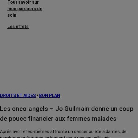
Tout savoir sur
mon parcours de
soin
Les effets
secondaires
Cancers
métastatiques
Facteurs de
risque et
prévention
L’après cancer
DROITS ET AIDES
•
BON PLAN
Traitements
contre le cancer
Les onco-angels – Jo Guilmain donne un coup
La vie autour
de pouce financier aux femmes malades
Après avoir elles-mêmes affronté un cancer ou été aidantes, de