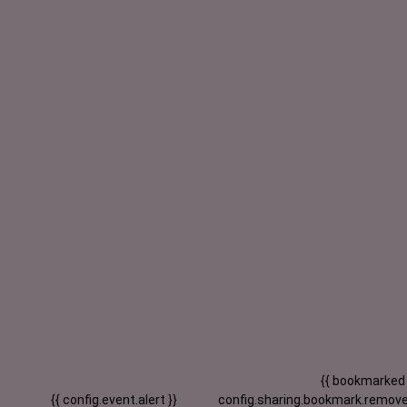
{{ bookmarked
{{ config.event.alert }}
config.sharing.bookmark.remove