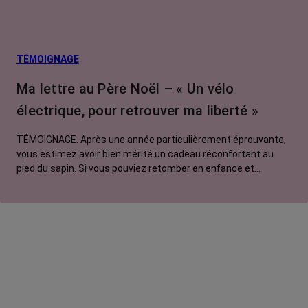
TÉMOIGNAGE
Ma lettre au Père Noël – « Un vélo
électrique, pour retrouver ma liberté »
TÉMOIGNAGE. Après une année particulièrement éprouvante,
vous estimez avoir bien mérité un cadeau réconfortant au
pied du sapin. Si vous pouviez retomber en enfance et
adresser une lettre au Père Noël, que lui commanderiez-vous
? Pour Manon, ce serait un vélo électrique.