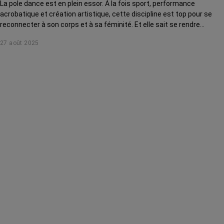
La pole dance est en plein essor. À la fois sport, performance
acrobatique et création artistique, cette discipline est top pour se
reconnecter à son corps et à sa féminité. Et elle sait se rendre
accessible à toutes, même après ou pendant un cancer !
27 août 2025
Démonstration.