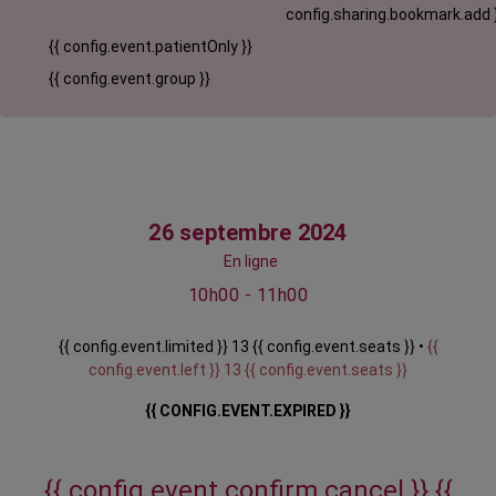
config.sharing.bookmark.add 
{{ config.event.patientOnly }}
{{ config.event.group }}
26 septembre 2024
En ligne
10h00 - 11h00
{{ config.event.limited }} 13 {{ config.event.seats }} •
{{
config.event.left }} 13 {{ config.event.seats }}
{{ CONFIG.EVENT.EXPIRED }}
{{ config.event.confirm.cancel }}
{{