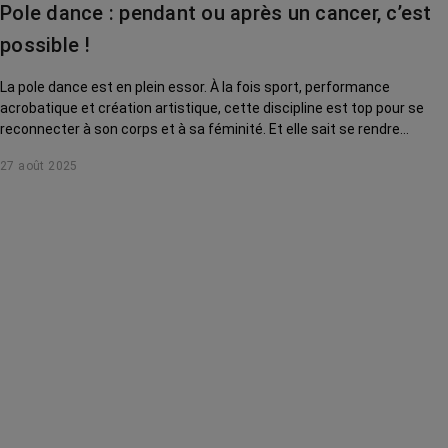
Pole dance : pendant ou après un cancer, c’est
possible !
La pole dance est en plein essor. À la fois sport, performance
acrobatique et création artistique, cette discipline est top pour se
reconnecter à son corps et à sa féminité. Et elle sait se rendre
accessible à toutes, même après ou pendant un cancer !
27 août 2025
Démonstration.