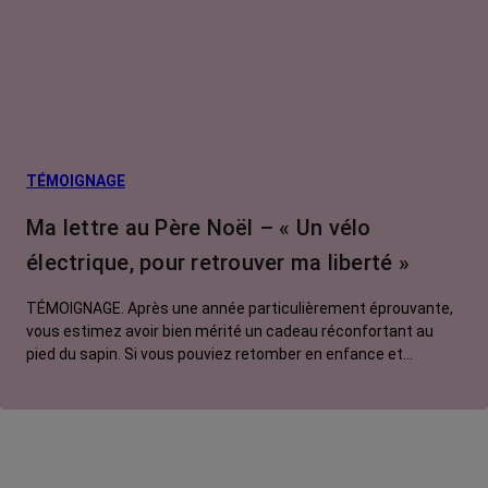
TÉMOIGNAGE
Ma lettre au Père Noël – « Un vélo
électrique, pour retrouver ma liberté »
TÉMOIGNAGE. Après une année particulièrement éprouvante,
vous estimez avoir bien mérité un cadeau réconfortant au
pied du sapin. Si vous pouviez retomber en enfance et
adresser une lettre au Père Noël, que lui commanderiez-vous
? Pour Manon, ce serait un vélo électrique.