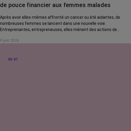
La vie autour
de pouce financier aux femmes malades
Après avoir elles-mêmes affronté un cancer ou été aidantes, de
nombreuses femmes se lancent dans une nouvelle voie.
Entreprenantes, entrepreneuses, elles mènent des actions de
solidarité pour rendre la vie des malades plus douce. Rencontre avec
9 juin 2026
Jo Guilmain, créatrice de l'association Mes amis, mes amours.
00:47