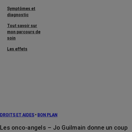
Symptômes et
diagnostic
Tout savoir sur
mon parcours de
soin
Les effets
secondaires
Cancers
métastatiques
Facteurs de
risque et
prévention
L’après cancer
DROITS ET AIDES
•
BON PLAN
Traitements
contre le cancer
Les onco-angels – Jo Guilmain donne un coup