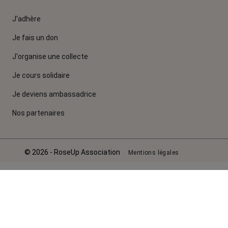
J'adhère
Je fais un don
J'organise une collecte
Je cours solidaire
Je deviens ambassadrice
Nos partenaires
© 2026 - RoseUp Association
Mentions légales