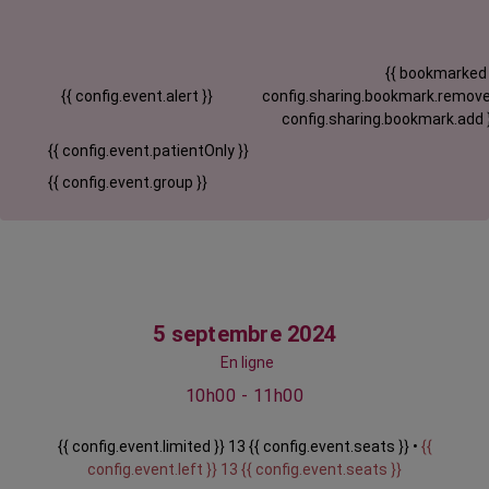
{{ bookmarked
{{ config.event.alert }}
config.sharing.bookmark.remove
config.sharing.bookmark.add 
{{ config.event.patientOnly }}
{{ config.event.group }}
5 septembre 2024
En ligne
10h00 - 11h00
{{ config.event.limited }} 13 {{ config.event.seats }} •
{{
config.event.left }} 13 {{ config.event.seats }}