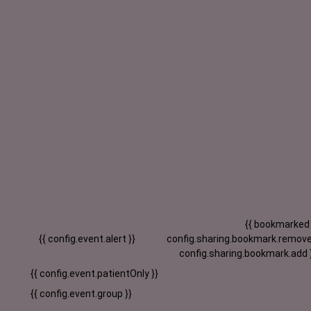
{{ bookmarked
{{ config.event.alert }}
config.sharing.bookmark.remove
config.sharing.bookmark.add 
{{ config.event.patientOnly }}
{{ config.event.group }}