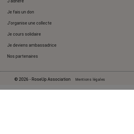
J'adhère
Je fais un don
J'organise une collecte
Je cours solidaire
Je deviens ambassadrice
Nos partenaires
© 2026 - RoseUp Association
Mentions légales