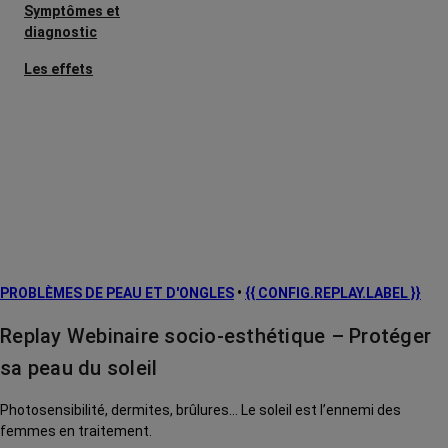
Symptômes et
diagnostic
Les effets
secondaires
Cancers
métastatiques
L’après cancer
Facteurs de
risque et
prévention
PROBLÈMES DE PEAU ET D'ONGLES
•
{{ CONFIG.REPLAY.LABEL }}
Traitements
contre le cancer
Replay Webinaire socio-esthétique – Protéger
La vie autour
sa peau du soleil
Photosensibilité, dermites, brûlures... Le soleil est l’ennemi des
femmes en traitement.