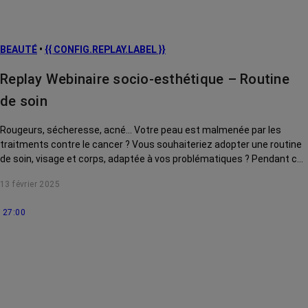
BEAUTÉ
•
{{ CONFIG.REPLAY.LABEL }}
Replay Webinaire socio-esthétique – Routine
de soin
Rougeurs, sécheresse, acné... Votre peau est malmenée par les
traitments contre le cancer ? Vous souhaiteriez adopter une routine
de soin, visage et corps, adaptée à vos problématiques ? Pendant ce
webinaire, Prescilia Wrobel, socio-esthéticienne, vous conseille des
13 février 2025
produits incontournables, à avoir dans votre salle de bain pour
démarrer votre routine beauté. Ce webinaire a été enregistré le 23
27:00
juillet 2024.