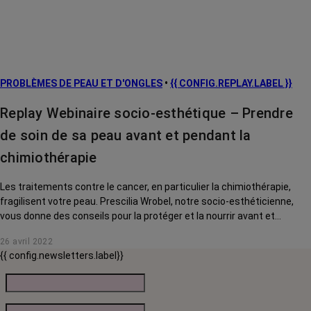
PROBLÈMES DE PEAU ET D'ONGLES
•
{{ CONFIG.REPLAY.LABEL }}
Replay Webinaire socio-esthétique – Prendre
de soin de sa peau avant et pendant la
chimiothérapie
Les traitements contre le cancer, en particulier la chimiothérapie,
fragilisent votre peau. Prescilia Wrobel, notre socio-esthéticienne,
vous donne des conseils pour la protéger et la nourrir avant et
pendant vos traitements.
26 avril 2022
{{ config.newsletters.label}}