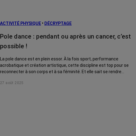
ACTIVITÉ PHYSIQUE
•
DÉCRYPTAGE
Pole dance : pendant ou après un cancer, c’est
possible !
La pole dance est en plein essor. À la fois sport, performance
acrobatique et création artistique, cette discipline est top pour se
reconnecter à son corps et à sa féminité. Et elle sait se rendre
accessible à toutes, même après ou pendant un cancer !
27 août 2025
Démonstration.