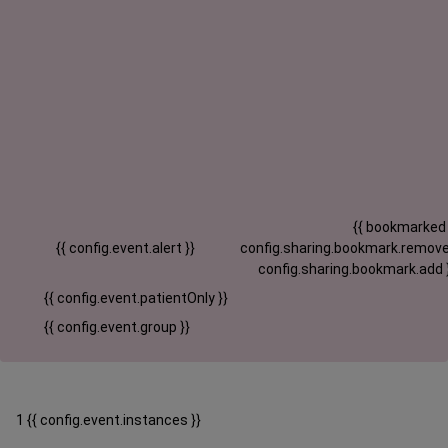
{{ bookmarked
{{ config.event.alert }}
config.sharing.bookmark.remove
config.sharing.bookmark.add 
{{ config.event.patientOnly }}
{{ config.event.group }}
1 {{ config.event.instances }}