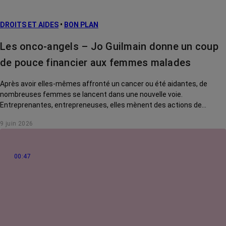
L’après cancer
DROITS ET AIDES
•
BON PLAN
Traitements
contre le cancer
Les onco-angels – Jo Guilmain donne un coup
La vie autour
de pouce financier aux femmes malades
Après avoir elles-mêmes affronté un cancer ou été aidantes, de
nombreuses femmes se lancent dans une nouvelle voie.
Entreprenantes, entrepreneuses, elles mènent des actions de
solidarité pour rendre la vie des malades plus douce. Rencontre avec
9 juin 2026
Jo Guilmain, créatrice de l'association Mes amis, mes amours.
00:47