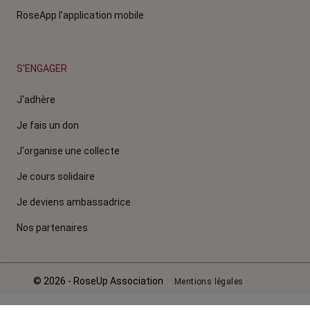
RoseApp l’application mobile
S'ENGAGER
J'adhère
Je fais un don
J'organise une collecte
Je cours solidaire
Je deviens ambassadrice
Nos partenaires
© 2026 - RoseUp Association
Mentions légales