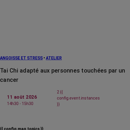
ANGOISSE ET STRESS
•
ATELIER
Tai Chi adapté aux personnes touchées par un
cancer
2 {{
11 août 2026
config.event.instances
14h30 - 15h30
}}
{{ config.mag.topics }}