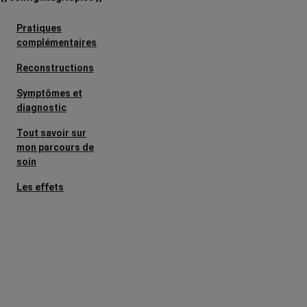
Pratiques
complémentaires
Reconstructions
Symptômes et
diagnostic
Tout savoir sur
mon parcours de
soin
Les effets
secondaires
Cancers
métastatiques
Facteurs de
risque et
prévention