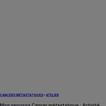
CANCERS MÉTASTATIQUES
•
ATELIER
Mon parcours Cancer métastatique : Activité