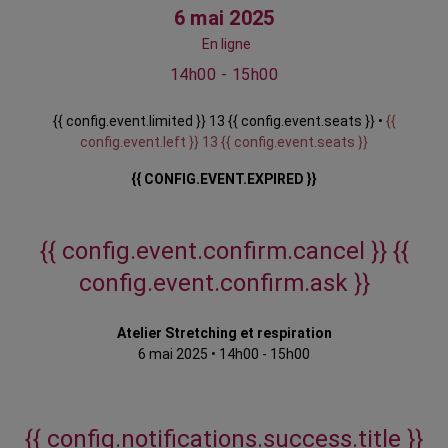
6 mai 2025
En ligne
14h00 - 15h00
{{ config.event.limited }} 13 {{ config.event.seats }} •
{{
config.event.left }} 13 {{ config.event.seats }}
{{ CONFIG.EVENT.EXPIRED }}
{{ config.event.confirm.cancel }}
{{
config.event.confirm.ask }}
Atelier Stretching et respiration
6 mai 2025
•
14h00 - 15h00
{{ config.notifications.success.title }}