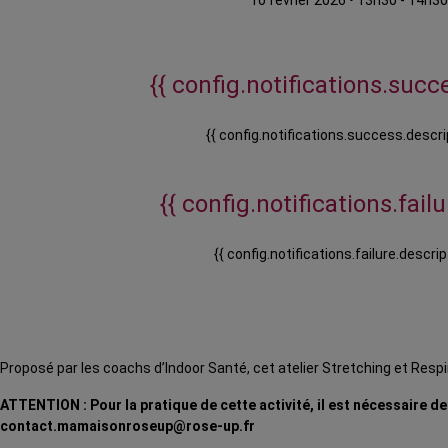
10 février 2026
•
13h30 - 14h30
{{ config.notifications.succe
{{ config.notifications.success.descri
{{ config.notifications.failur
{{ config.notifications.failure.descrip
Proposé par les coachs d’Indoor Santé, cet atelier Stretching et Res
ATTENTION : Pour la pratique de cette activité, il est nécessaire d
contact.mamaisonroseup@rose-up.fr