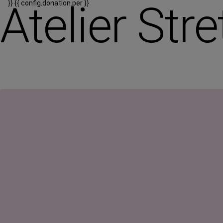
Atelier Str
}}
{{ config.donation.per }}