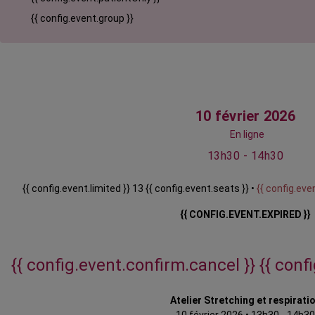
{{ config.event.group }}
10 février 2026
En ligne
13h30 - 14h30
{{ config.event.limited }} 13 {{ config.event.seats }} •
{{ config.even
{{ CONFIG.EVENT.EXPIRED }}
{{ config.event.confirm.cancel }}
{{ conf
Atelier Stretching et respirati