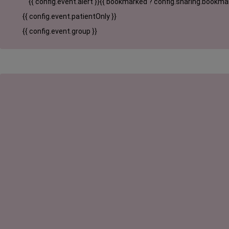
{{ config.event.alert }}
{{ bookmarked ? config.sharing.bookmar
{{ config.event.patientOnly }}
{{ config.event.group }}