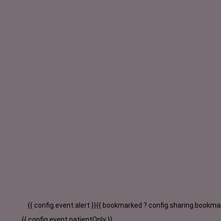
{{ config.event.alert }}
{{ bookmarked ? config.sharing.bookmar
{{ config.event.patientOnly }}