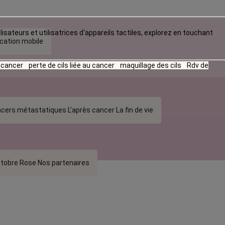
lisateurs et utilisatrices d‘appareils tactiles, explorez en touchant
ication mobile
u cancer
perte de cils liée au cancer
maquillage des cils
Rdv de
cers métastatiques
L’après cancer
La fin de vie
tobre Rose
Nos partenaires