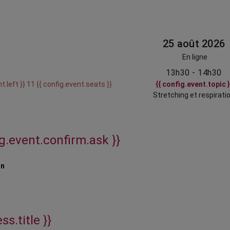
25 août 2026
En ligne
13h30 - 14h30
t.left }} 11 {{ config.event.seats }}
{{ config.event.topic }
Stretching et respirati
ig.event.confirm.ask }}
on
ss.title }}