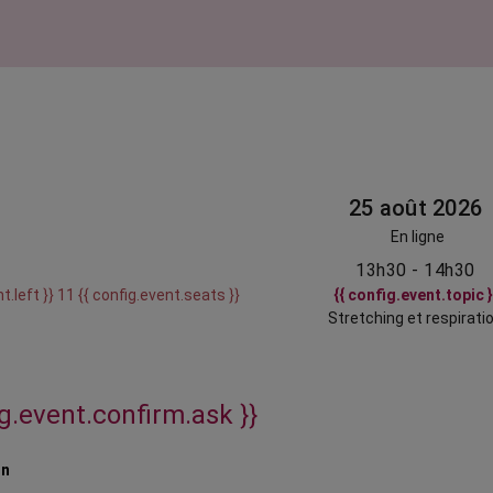
25 août 2026
En ligne
13h30 - 14h30
t.left }} 11 {{ config.event.seats }}
{{ config.event.topic }
Stretching et respirati
ig.event.confirm.ask }}
on