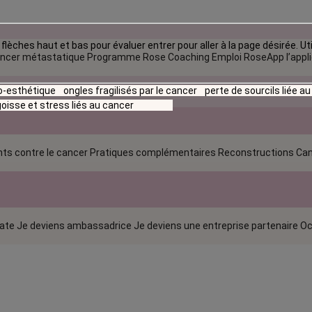
flèches haut et bas pour évaluer entrer pour aller à la page désirée. Uti
ncer métastatique
Programme Rose Coaching Emploi
RoseApp l’appl
io-esthétique
ongles fragilisés par le cancer
perte de sourcils liée a
oisse et stress liés au cancer
ts contre le cancer
Pratiques complémentaires
Reconstructions
Can
rate
Je deviens ambassadrice
Je deviens une entreprise partenaire
Oc