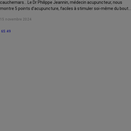
cauchemars... Le Dr Philippe Jeannin, médecin acupuncteur, nous
montre 5 points d’acupuncture, faciles à stimuler soi-même du bout
des doigts, pour soulager ces effets secondaires du cancer et de ses
15 novembre 2024
traitements.
65:49