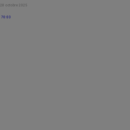
supporter certains effets secondaires du cancer et des traitements.
28 octobre 2025
70:03