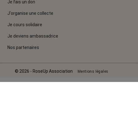
Je fais un don
J'organise une collecte
Je cours solidaire
Je deviens ambassadrice
Nos partenaires
© 2026 - RoseUp Association
Mentions légales