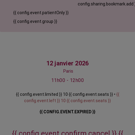
config.sharing.bookmark.add 
{{ config.event.patientOnly }}
{{ config.event.group }}
12 janvier 2026
Paris
11h00 - 12h00
{{ config.event.limited }} 10 {{ config.event.seats }} •
{{
config.event.left }} 10 {{ config.event.seats }}
{{ CONFIG.EVENT.EXPIRED }}
{{ config.event.confirm.cancel }}
{{