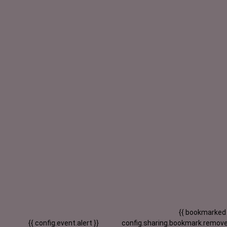
{{ bookmarked
{{ config.event.alert }}
config.sharing.bookmark.remove