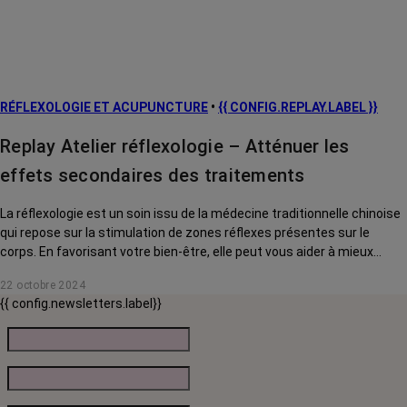
RÉFLEXOLOGIE ET ACUPUNCTURE
•
{{ CONFIG.REPLAY.LABEL }}
Replay Atelier réflexologie – Atténuer les
effets secondaires des traitements
La réflexologie est un soin issu de la médecine traditionnelle chinoise
qui repose sur la stimulation de zones réflexes présentes sur le
corps. En favorisant votre bien-être, elle peut vous aider à mieux
supporter certains effets secondaires du cancer et des traitements.
22 octobre 2024
Au cours de ce webinaire, Maxime, réflexologue, vous aide à
{{ config.newsletters.label}}
comprendre comment fonctionne la réflexologie palmaire, quelle
utilité en faire dans votre parcours de soin, comment repérer vos
zones réflexes et les automasser.