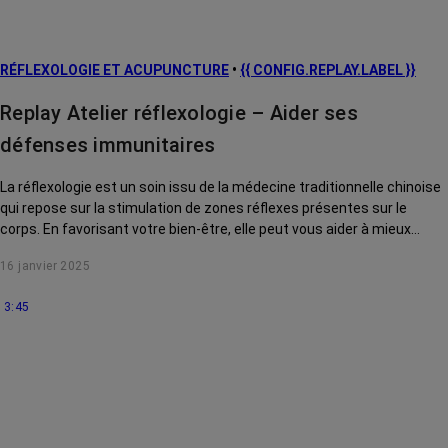
RÉFLEXOLOGIE ET ACUPUNCTURE
•
{{ CONFIG.REPLAY.LABEL }}
Replay Atelier réflexologie – Aider ses
défenses immunitaires
La réflexologie est un soin issu de la médecine traditionnelle chinoise
qui repose sur la stimulation de zones réflexes présentes sur le
corps. En favorisant votre bien-être, elle peut vous aider à mieux
supporter certains effets secondaires du cancer et des traitements.
16 janvier 2025
Aujourd’hui, nous verrons comment elle pourrait aider notre système
immunitaire : ce mécanisme de défenses naturelles contre les
3:45
agressions extérieures, souvent fragilisé par les traitements contre
le cancer.