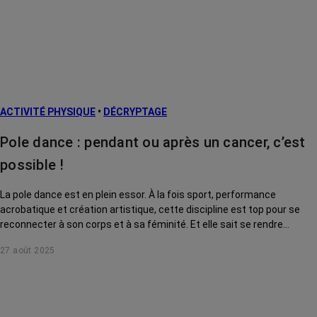
ACTIVITÉ PHYSIQUE
•
DÉCRYPTAGE
Pole dance : pendant ou après un cancer, c’est
possible !
La pole dance est en plein essor. À la fois sport, performance
acrobatique et création artistique, cette discipline est top pour se
reconnecter à son corps et à sa féminité. Et elle sait se rendre
accessible à toutes, même après ou pendant un cancer !
27 août 2025
Démonstration.