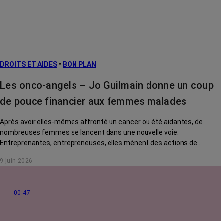
Facteurs de
risque et
prévention
L’après cancer
DROITS ET AIDES
•
BON PLAN
Traitements
contre le cancer
Les onco-angels – Jo Guilmain donne un coup
La vie autour
de pouce financier aux femmes malades
Après avoir elles-mêmes affronté un cancer ou été aidantes, de
nombreuses femmes se lancent dans une nouvelle voie.
Entreprenantes, entrepreneuses, elles mènent des actions de
solidarité pour rendre la vie des malades plus douce. Rencontre avec
9 juin 2026
Jo Guilmain, créatrice de l'association Mes amis, mes amours.
00:47