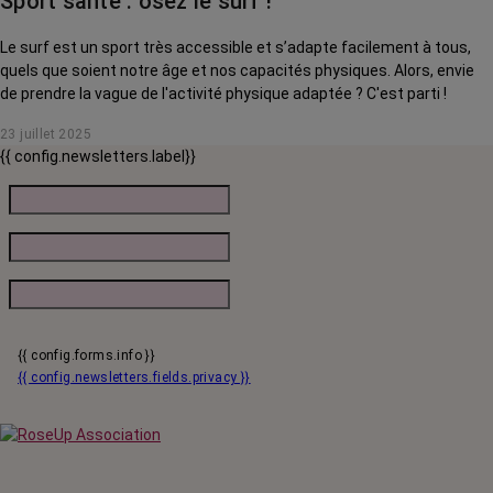
Sport santé : osez le surf !
Le surf est un sport très accessible et s’adapte facilement à tous,
quels que soient notre âge et nos capacités physiques. Alors, envie
de prendre la vague de l'activité physique adaptée ? C'est parti !
23 juillet 2025
{{ config.newsletters.label}}
{{ config.forms.info }}
{{ config.newsletters.fields.privacy }}