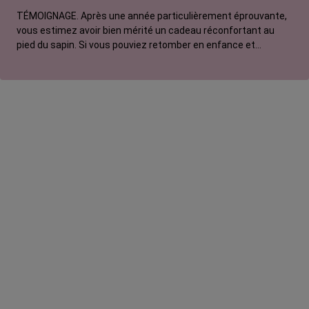
TÉMOIGNAGE. Après une année particulièrement éprouvante,
vous estimez avoir bien mérité un cadeau réconfortant au
pied du sapin. Si vous pouviez retomber en enfance et
adresser une lettre au Père Noël, que lui commanderiez-vous
? Pour Manon, ce serait un vélo électrique.