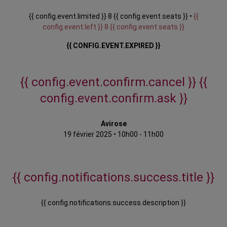
{{ config.event.limited }} 8 {{ config.event.seats }} •
{{
config.event.left }} 8 {{ config.event.seats }}
{{ CONFIG.EVENT.EXPIRED }}
{{ config.event.confirm.cancel }}
{{
config.event.confirm.ask }}
Avirose
19 février 2025
•
10h00 - 11h00
{{ config.notifications.success.title }}
{{ config.notifications.success.description }}