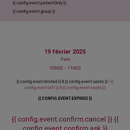
{{ config.event.patientOnly }}
{{ config.event.group }}
19 février 2025
Paris
10h00 - 11h00
{{ config.event.limited }} 8 {{ config.event.seats }} •
{{
config.event.left }} 8 {{ config.event.seats }}
{{ CONFIG.EVENT.EXPIRED }}
{{ config.event.confirm.cancel }}
{{
config.event.confirm.ask }}