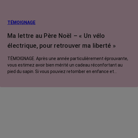
TÉMOIGNAGE
Ma lettre au Père Noël – « Un vélo
électrique, pour retrouver ma liberté »
TÉMOIGNAGE. Après une année particulièrement éprouvante,
vous estimez avoir bien mérité un cadeau réconfortant au
pied du sapin. Si vous pouviez retomber en enfance et
adresser une lettre au Père Noël, que lui commanderiez-vous
? Pour Manon, ce serait un vélo électrique.