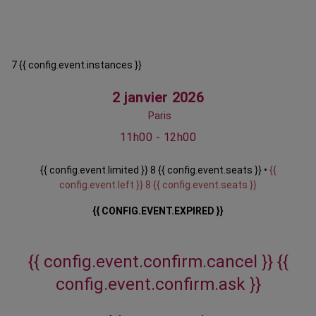
7 {{ config.event.instances }}
2 janvier 2026
Paris
11h00 - 12h00
{{ config.event.limited }} 8 {{ config.event.seats }} •
{{
config.event.left }} 8 {{ config.event.seats }}
{{ CONFIG.EVENT.EXPIRED }}
{{ config.event.confirm.cancel }}
{{
config.event.confirm.ask }}