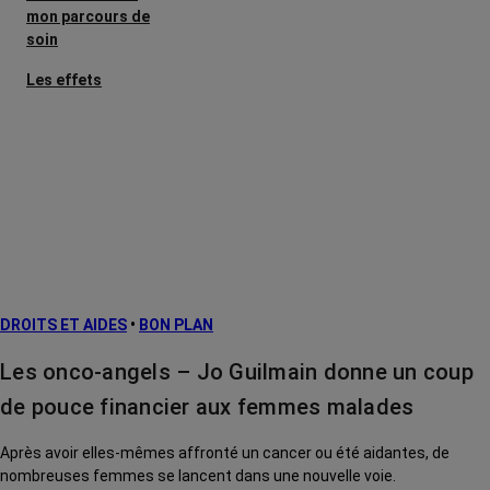
mon parcours de
soin
Les effets
secondaires
Cancers
métastatiques
Facteurs de
risque et
prévention
L’après cancer
DROITS ET AIDES
•
BON PLAN
Traitements
contre le cancer
Les onco-angels – Jo Guilmain donne un coup
La vie autour
de pouce financier aux femmes malades
Après avoir elles-mêmes affronté un cancer ou été aidantes, de
nombreuses femmes se lancent dans une nouvelle voie.