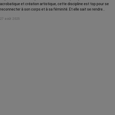
acrobatique et création artistique, cette discipline est top pour se
reconnecter à son corps et à sa féminité. Et elle sait se rendre
accessible à toutes, même après ou pendant un cancer !
27 août 2025
Démonstration.