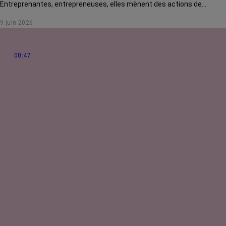
Entreprenantes, entrepreneuses, elles mènent des actions de
solidarité pour rendre la vie des malades plus douce. Rencontre avec
9 juin 2026
Jo Guilmain, créatrice de l'association Mes amis, mes amours.
00:47