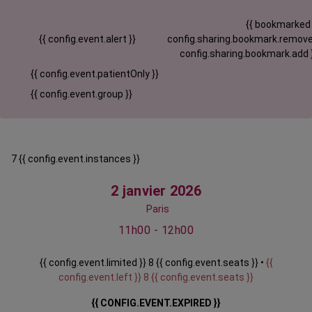
{{ bookmarked
{{ config.event.alert }}
config.sharing.bookmark.remove
config.sharing.bookmark.add 
{{ config.event.patientOnly }}
{{ config.event.group }}
7 {{ config.event.instances }}
2 janvier 2026
Paris
11h00 - 12h00
{{ config.event.limited }} 8 {{ config.event.seats }} •
{{
config.event.left }} 8 {{ config.event.seats }}
{{ CONFIG.EVENT.EXPIRED }}