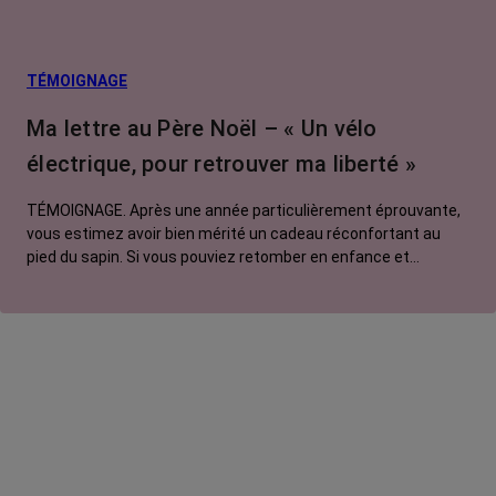
TÉMOIGNAGE
Ma lettre au Père Noël – « Un vélo
électrique, pour retrouver ma liberté »
TÉMOIGNAGE. Après une année particulièrement éprouvante,
vous estimez avoir bien mérité un cadeau réconfortant au
pied du sapin. Si vous pouviez retomber en enfance et
adresser une lettre au Père Noël, que lui commanderiez-vous
? Pour Manon, ce serait un vélo électrique.