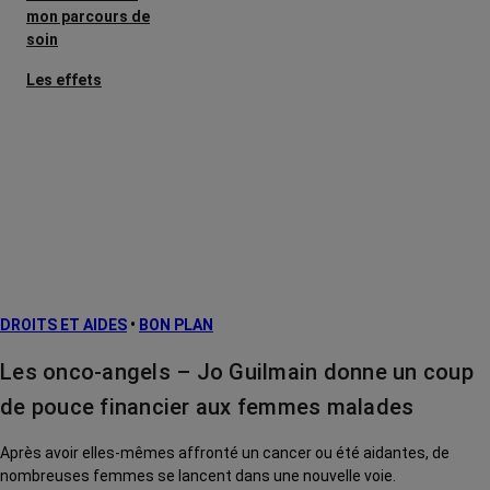
mon parcours de
soin
Les effets
secondaires
Cancers
métastatiques
Facteurs de
risque et
prévention
L’après cancer
DROITS ET AIDES
•
BON PLAN
Traitements
contre le cancer
Les onco-angels – Jo Guilmain donne un coup
La vie autour
de pouce financier aux femmes malades
Après avoir elles-mêmes affronté un cancer ou été aidantes, de
nombreuses femmes se lancent dans une nouvelle voie.