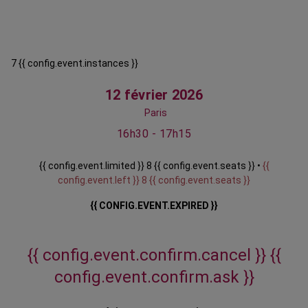
7 {{ config.event.instances }}
12 février 2026
Paris
16h30 - 17h15
{{ config.event.limited }} 8 {{ config.event.seats }} •
{{
config.event.left }} 8 {{ config.event.seats }}
{{ CONFIG.EVENT.EXPIRED }}
{{ config.event.confirm.cancel }}
{{
config.event.confirm.ask }}