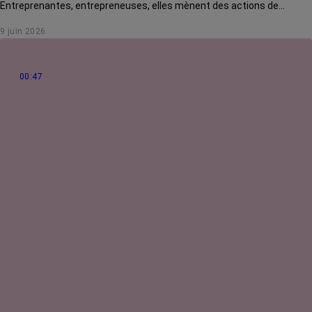
Entreprenantes, entrepreneuses, elles mènent des actions de
solidarité pour rendre la vie des malades plus douce. Rencontre avec
9 juin 2026
Jo Guilmain, créatrice de l'association Mes amis, mes amours.
00:47