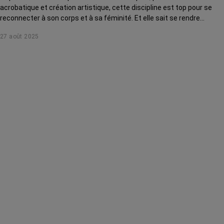
acrobatique et création artistique, cette discipline est top pour se
reconnecter à son corps et à sa féminité. Et elle sait se rendre
accessible à toutes, même après ou pendant un cancer !
27 août 2025
Démonstration.