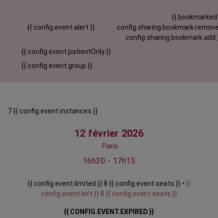
{{ bookmarked
{{ config.event.alert }}
config.sharing.bookmark.remove
config.sharing.bookmark.add 
{{ config.event.patientOnly }}
{{ config.event.group }}
7 {{ config.event.instances }}
12 février 2026
Paris
16h30 - 17h15
{{ config.event.limited }} 8 {{ config.event.seats }} •
{{
config.event.left }} 8 {{ config.event.seats }}
{{ CONFIG.EVENT.EXPIRED }}