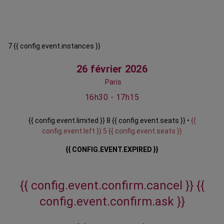
7 {{ config.event.instances }}
26 février 2026
Paris
16h30 - 17h15
{{ config.event.limited }} 8 {{ config.event.seats }} •
{{
config.event.left }} 5 {{ config.event.seats }}
{{ CONFIG.EVENT.EXPIRED }}
{{ config.event.confirm.cancel }}
{{
config.event.confirm.ask }}