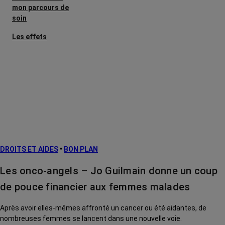
mon parcours de
soin
Les effets
secondaires
Cancers
métastatiques
Facteurs de
risque et
prévention
L’après cancer
DROITS ET AIDES
•
BON PLAN
Traitements
contre le cancer
Les onco-angels – Jo Guilmain donne un coup
La vie autour
de pouce financier aux femmes malades
Après avoir elles-mêmes affronté un cancer ou été aidantes, de
nombreuses femmes se lancent dans une nouvelle voie.