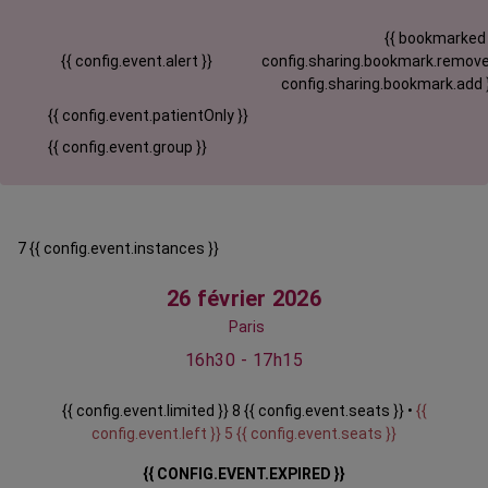
{{ bookmarked
{{ config.event.alert }}
config.sharing.bookmark.remove
config.sharing.bookmark.add 
{{ config.event.patientOnly }}
{{ config.event.group }}
7 {{ config.event.instances }}
26 février 2026
Paris
16h30 - 17h15
{{ config.event.limited }} 8 {{ config.event.seats }} •
{{
config.event.left }} 5 {{ config.event.seats }}
{{ CONFIG.EVENT.EXPIRED }}