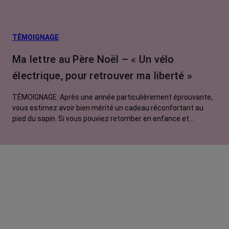
TÉMOIGNAGE
Ma lettre au Père Noël – « Un vélo
électrique, pour retrouver ma liberté »
TÉMOIGNAGE. Après une année particulièrement éprouvante,
vous estimez avoir bien mérité un cadeau réconfortant au
pied du sapin. Si vous pouviez retomber en enfance et
adresser une lettre au Père Noël, que lui commanderiez-vous
? Pour Manon, ce serait un vélo électrique.