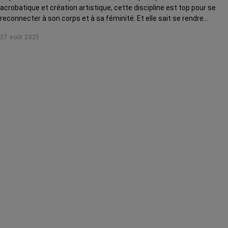
acrobatique et création artistique, cette discipline est top pour se
reconnecter à son corps et à sa féminité. Et elle sait se rendre
accessible à toutes, même après ou pendant un cancer !
27 août 2025
Démonstration.