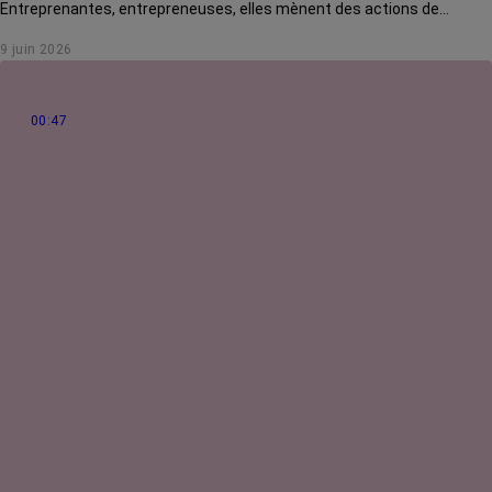
Entreprenantes, entrepreneuses, elles mènent des actions de
solidarité pour rendre la vie des malades plus douce. Rencontre avec
9 juin 2026
Jo Guilmain, créatrice de l'association Mes amis, mes amours.
00:47