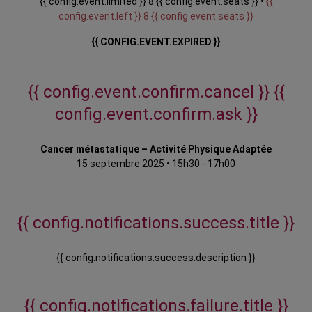
{{ config.event.limited }} 8 {{ config.event.seats }} •
{{
config.event.left }} 8 {{ config.event.seats }}
{{ CONFIG.EVENT.EXPIRED }}
{{ config.event.confirm.cancel }}
{{
config.event.confirm.ask }}
Cancer métastatique – Activité Physique Adaptée
15 septembre 2025
•
15h30 - 17h00
{{ config.notifications.success.title }}
{{ config.notifications.success.description }}
{{ config.notifications.failure.title }}