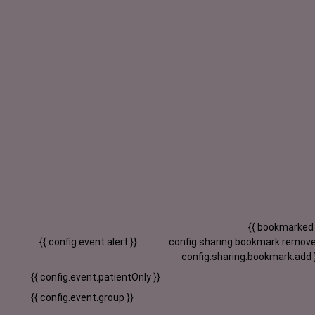
{{ bookmarked
{{ config.event.alert }}
config.sharing.bookmark.remove
config.sharing.bookmark.add 
{{ config.event.patientOnly }}
{{ config.event.group }}