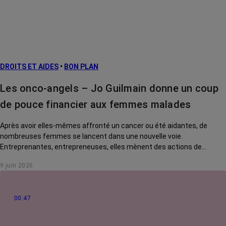
Facteurs de
risque et
prévention
L’après cancer
DROITS ET AIDES
•
BON PLAN
Traitements
contre le cancer
Les onco-angels – Jo Guilmain donne un coup
La vie autour
de pouce financier aux femmes malades
Après avoir elles-mêmes affronté un cancer ou été aidantes, de
nombreuses femmes se lancent dans une nouvelle voie.
Entreprenantes, entrepreneuses, elles mènent des actions de
solidarité pour rendre la vie des malades plus douce. Rencontre avec
9 juin 2026
Jo Guilmain, créatrice de l'association Mes amis, mes amours.
00:47