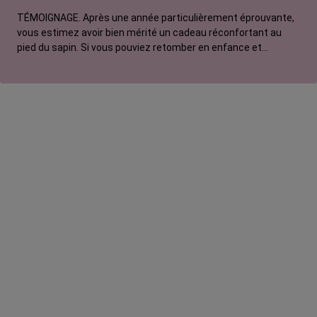
TÉMOIGNAGE. Après une année particulièrement éprouvante,
vous estimez avoir bien mérité un cadeau réconfortant au
pied du sapin. Si vous pouviez retomber en enfance et
adresser une lettre au Père Noël, que lui commanderiez-vous
? Pour Manon, ce serait un vélo électrique.