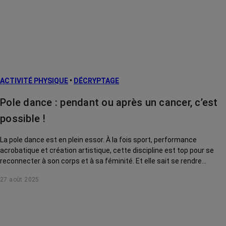
ACTIVITÉ PHYSIQUE
•
DÉCRYPTAGE
Pole dance : pendant ou après un cancer, c’est
possible !
La pole dance est en plein essor. À la fois sport, performance
acrobatique et création artistique, cette discipline est top pour se
reconnecter à son corps et à sa féminité. Et elle sait se rendre
accessible à toutes, même après ou pendant un cancer !
27 août 2025
Démonstration.