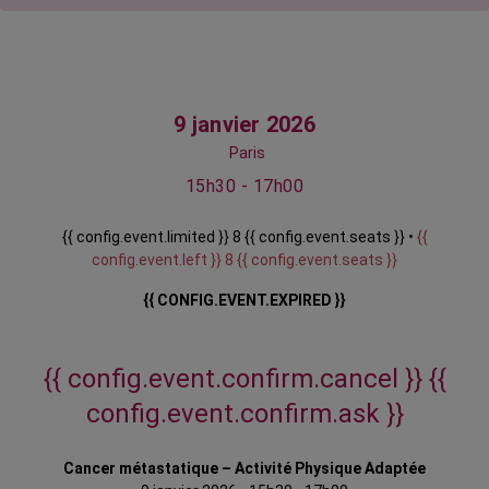
9 janvier 2026
Paris
15h30 - 17h00
{{ config.event.limited }} 8 {{ config.event.seats }} •
{{
config.event.left }} 8 {{ config.event.seats }}
{{ CONFIG.EVENT.EXPIRED }}
{{ config.event.confirm.cancel }}
{{
config.event.confirm.ask }}
Cancer métastatique – Activité Physique Adaptée