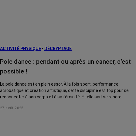
ACTIVITÉ PHYSIQUE
•
DÉCRYPTAGE
Pole dance : pendant ou après un cancer, c’est
possible !
La pole dance est en plein essor. À la fois sport, performance
acrobatique et création artistique, cette discipline est top pour se
reconnecter à son corps et à sa féminité. Et elle sait se rendre
accessible à toutes, même après ou pendant un cancer !
27 août 2025
Démonstration.