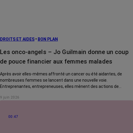
Facteurs de
risque et
prévention
L’après cancer
DROITS ET AIDES
•
BON PLAN
Traitements
contre le cancer
Les onco-angels – Jo Guilmain donne un coup
La vie autour
de pouce financier aux femmes malades
Après avoir elles-mêmes affronté un cancer ou été aidantes, de
nombreuses femmes se lancent dans une nouvelle voie.
Entreprenantes, entrepreneuses, elles mènent des actions de
solidarité pour rendre la vie des malades plus douce. Rencontre avec
9 juin 2026
Jo Guilmain, créatrice de l'association Mes amis, mes amours.
00:47