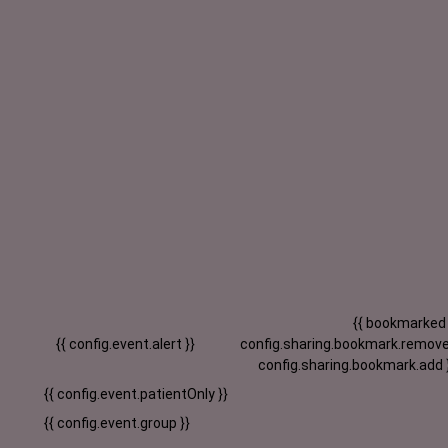
{{ bookmarked
{{ config.event.alert }}
config.sharing.bookmark.remove
config.sharing.bookmark.add 
{{ config.event.patientOnly }}
{{ config.event.group }}