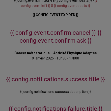
{{ config.event.limited }} 8 {{ config.event.seats }} •
{{
config.event.left }} 8 {{ config.event.seats }}
{{ CONFIG.EVENT.EXPIRED }}
{{ config.event.confirm.cancel }}
{{
config.event.confirm.ask }}
Cancer métastatique – Activité Physique Adaptée
9 janvier 2026
•
15h30 - 17h00
{{ config.notifications.success.title }}
{{ config.notifications.success.description }}
{{ config.notifications.failure.title }}