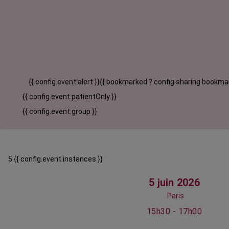
{{ config.event.alert }}
{{ bookmarked ? config.sharing.bookmar
{{ config.event.patientOnly }}
{{ config.event.group }}
5 {{ config.event.instances }}
5 juin 2026
Paris
15h30 - 17h00