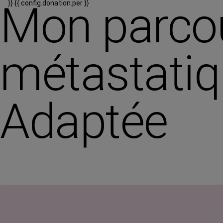
Mon parco
}}
{{ config.donation.per }}
métastatiq
Adaptée