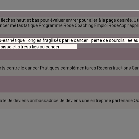
flèches haut et bas pour évaluer entrer pour aller à la page désirée. Uti
ncer métastatique
Programme Rose Coaching Emploi
RoseApp l’appl
io-esthétique
ongles fragilisés par le cancer
perte de sourcils liée a
oisse et stress liés au cancer
ts contre le cancer
Pratiques complémentaires
Reconstructions
Can
rate
Je deviens ambassadrice
Je deviens une entreprise partenaire
Oc