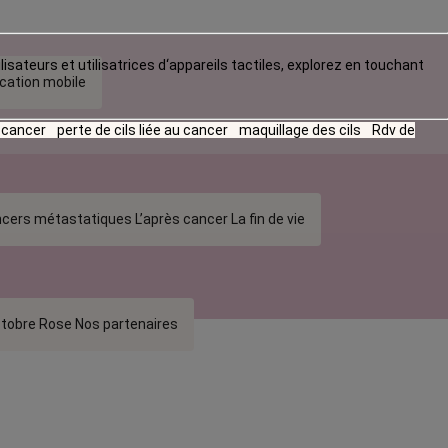
lisateurs et utilisatrices d‘appareils tactiles, explorez en touchant
ication mobile
u cancer
perte de cils liée au cancer
maquillage des cils
Rdv de
cers métastatiques
L’après cancer
La fin de vie
tobre Rose
Nos partenaires