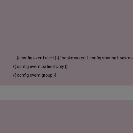
{{ config.event.alert }}
{{ bookmarked ? config.sharing.bookmar
{{ config.event.patientOnly }}
{{ config.event.group }}