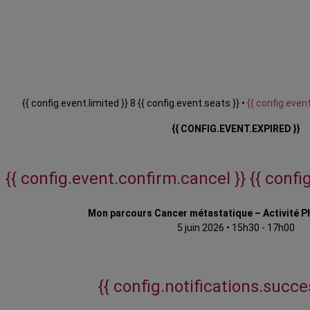
{{ config.event.limited }} 8 {{ config.event.seats }} •
{{ config.event
{{ CONFIG.EVENT.EXPIRED }}
{{ config.event.confirm.cancel }}
{{ confi
Mon parcours Cancer métastatique – Activité P
5 juin 2026
•
15h30 - 17h00
{{ config.notifications.succes