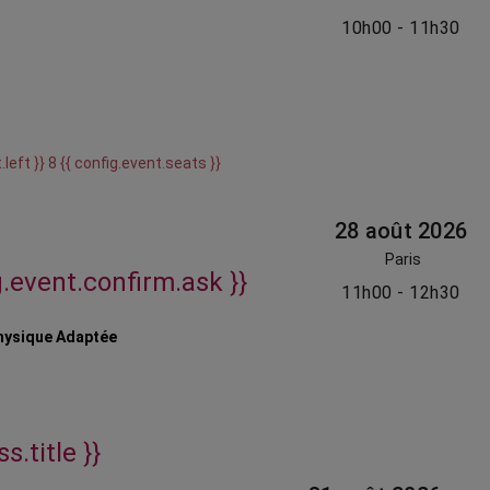
10h00 - 11h30
.left }} 8 {{ config.event.seats }}
28 août 2026
Paris
g.event.confirm.ask }}
11h00 - 12h30
hysique Adaptée
s.title }}