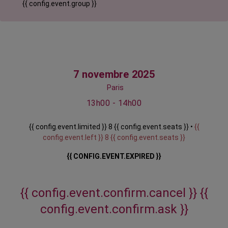
{{ config.event.group }}
7 novembre 2025
Paris
13h00 - 14h00
{{ config.event.limited }} 8 {{ config.event.seats }} •
{{
config.event.left }} 8 {{ config.event.seats }}
{{ CONFIG.EVENT.EXPIRED }}
{{ config.event.confirm.cancel }}
{{
config.event.confirm.ask }}