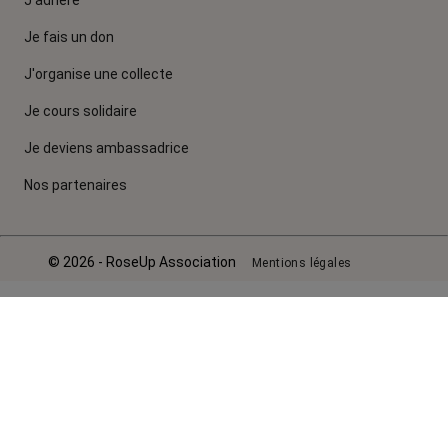
Je fais un don
J'organise une collecte
Je cours solidaire
Je deviens ambassadrice
Nos partenaires
© 2026 - RoseUp Association
Mentions légales