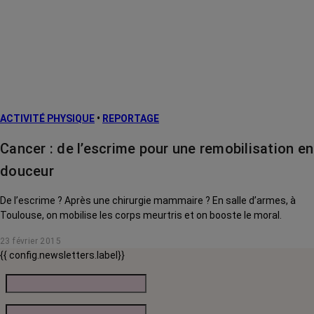
Cancers
métastatiques
Facteurs de
risque et
prévention
L’après cancer
ACTIVITÉ PHYSIQUE
•
REPORTAGE
Traitements
contre le cancer
Cancer : de l’escrime pour une remobilisation en
La vie autour
douceur
De l’escrime ? Après une chirurgie mammaire ? En salle d’armes, à
Toulouse, on mobilise les corps meurtris et on booste le moral.
23 février 2015
{{ config.newsletters.label}}