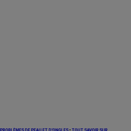
PROBLÈMES DE PEAU ET D'ONGLES
•
TOUT SAVOIR SUR