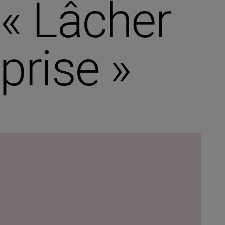
« Lâcher
prise »