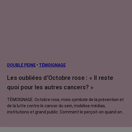
DOUBLE PEINE
•
TÉMOIGNAGE
Les oubliées d’Octobre rose : « Il reste
quoi pour les autres cancers? »
TÉMOIGNAGE. Octobre rose, mois symbole de la prévention et
de la lutte contre le cancer du sein, mobilise médias,
institutions et grand public. Comment le perçoit-on quand on
est une femme touchée par un tout autre cancer ? Manon,
touchée par un cancer du poumon métastatique, regrette que
l'évènement capte autant d'attention au détriment d'autres