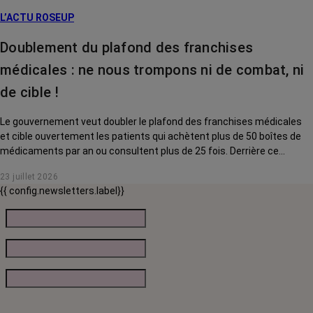
L’ACTU ROSEUP
Doublement du plafond des franchises
médicales : ne nous trompons ni de combat, ni
de cible !
Le gouvernement veut doubler le plafond des franchises médicales
et cible ouvertement les patients qui achètent plus de 50 boîtes de
médicaments par an ou consultent plus de 25 fois. Derrière ce
discours sur la « responsabilisation », ce sont en réalité les malades
23 juillet 2026
chroniques, et en premier lieu les personnes touchées par un cancer,
{{ config.newsletters.label}}
qui vont payer le prix fort. RoseUp alerte : cette mesure ne
responsabilise personne, elle punit des patients qui n'ont pas le choix.