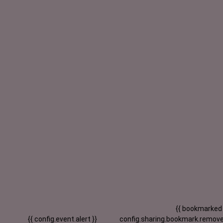
{{ bookmarked
{{ config.event.alert }}
config.sharing.bookmark.remove