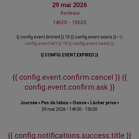
29 mai 2026
Bordeaux
14h30 - 15h30
{{ config.event.limited }} 10 {{ config.event.seats }} •
{{
config.event.left }} 10 {{ config.event.seats }}
{{ CONFIG.EVENT.EXPIRED }}
{{ config.event.confirm.cancel }}
{{
config.event.confirm.ask }}
Journée « Pas de tabou »-Danse « Lâcher prise »
29 mai 2026
•
14h30 - 15h30
{{ config.notifications.success.title }}