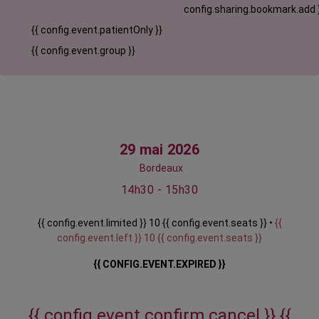
config.sharing.bookmark.add 
{{ config.event.patientOnly }}
{{ config.event.group }}
29 mai 2026
Bordeaux
14h30 - 15h30
{{ config.event.limited }} 10 {{ config.event.seats }} •
{{
config.event.left }} 10 {{ config.event.seats }}
{{ CONFIG.EVENT.EXPIRED }}
{{ config.event.confirm.cancel }}
{{