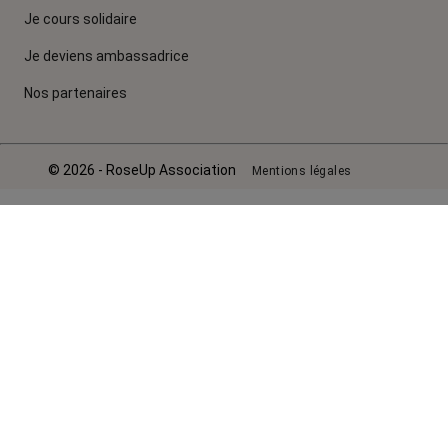
Je cours solidaire
Je deviens ambassadrice
Nos partenaires
© 2026 - RoseUp Association
Mentions légales