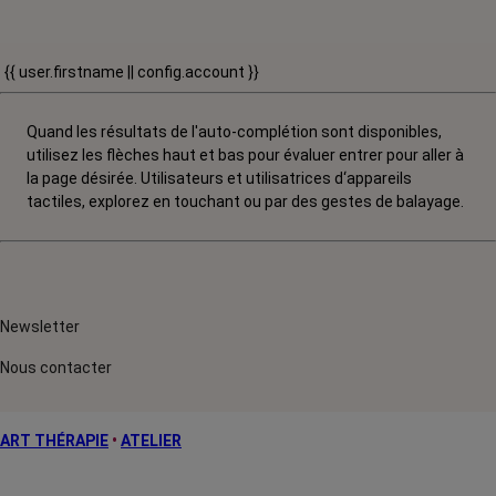
{{ user.firstname || config.account }}
Quand les résultats de l'auto-complétion sont disponibles,
utilisez les flèches haut et bas pour évaluer entrer pour aller à
la page désirée. Utilisateurs et utilisatrices d‘appareils
tactiles, explorez en touchant ou par des gestes de balayage.
Newsletter
Nous contacter
ART THÉRAPIE
•
ATELIER