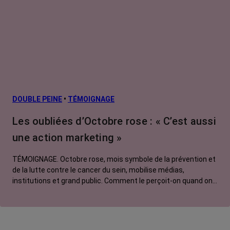
secondaires
Cancers
métastatiques
Facteurs de
risque et
prévention
L’après cancer
DOUBLE PEINE
•
TÉMOIGNAGE
Traitements
Les oubliées d’Octobre rose : « C’est aussi
contre le cancer
une action marketing »
La vie autour
TÉMOIGNAGE. Octobre rose, mois symbole de la prévention et
de la lutte contre le cancer du sein, mobilise médias,
institutions et grand public. Comment le perçoit-on quand on
est une femme touchée par un tout autre cancer ?
Emmanuelle, touchée par un cancer du rein métastatique,
soutien l'évènement mais regrette son instrumentalisation à
des fins commerciales.