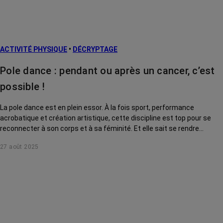
ACTIVITÉ PHYSIQUE
•
DÉCRYPTAGE
Pole dance : pendant ou après un cancer, c’est
possible !
La pole dance est en plein essor. À la fois sport, performance
acrobatique et création artistique, cette discipline est top pour se
reconnecter à son corps et à sa féminité. Et elle sait se rendre
accessible à toutes, même après ou pendant un cancer !
27 août 2025
Démonstration.