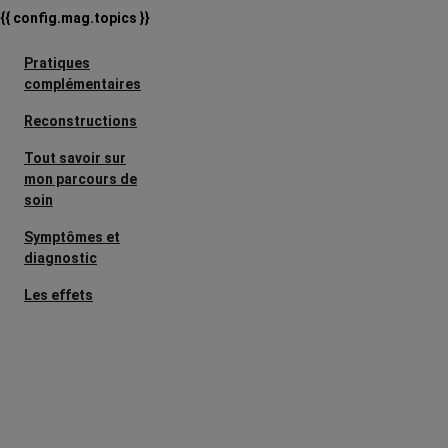
{{ config.mag.topics }}
Pratiques
complémentaires
Reconstructions
Tout savoir sur
mon parcours de
soin
Symptômes et
diagnostic
Les effets
secondaires
Cancers
métastatiques
L’après cancer