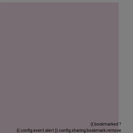
{{ bookmarked ?
{{ config.event.alert }}
config.sharing.bookmark.remove