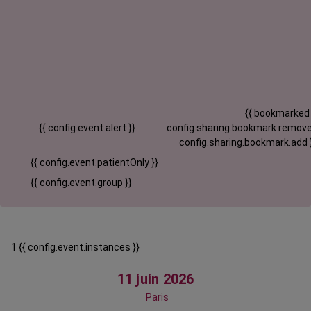
{{ bookmarked
{{ config.event.alert }}
config.sharing.bookmark.remove
config.sharing.bookmark.add 
{{ config.event.patientOnly }}
{{ config.event.group }}
1 {{ config.event.instances }}
11 juin 2026
Paris