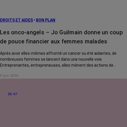
Facteurs de
risque et
prévention
DROITS ET AIDES
•
BON PLAN
Traitements
contre le cancer
Les onco-angels – Jo Guilmain donne un coup
La vie autour
de pouce financier aux femmes malades
Après avoir elles-mêmes affronté un cancer ou été aidantes, de
nombreuses femmes se lancent dans une nouvelle voie.
Entreprenantes, entrepreneuses, elles mènent des actions de
solidarité pour rendre la vie des malades plus douce. Rencontre avec
9 juin 2026
Jo Guilmain, créatrice de l'association Mes amis, mes amours.
00:47