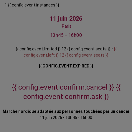
1 {{ config.event.instances }}
11 juin 2026
Paris
13h45 - 16h00
{{ config.event.limited }} 12 {{ config.event.seats }} •
{{
config.event.left }} 12 {{ config.event.seats }}
{{ CONFIG.EVENT.EXPIRED }}
{{ config.event.confirm.cancel }}
{{
config.event.confirm.ask }}
Marche nordique adaptée aux personnes touchées par un cancer
11 juin 2026
•
13h45 - 16h00