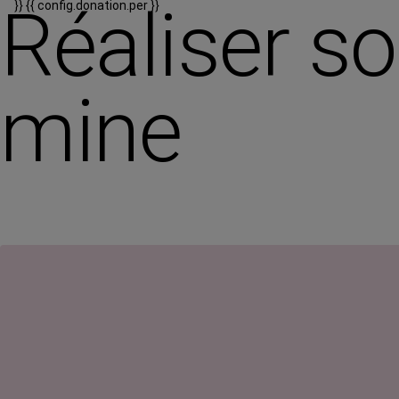
Réaliser s
}}
{{ config.donation.per }}
mine