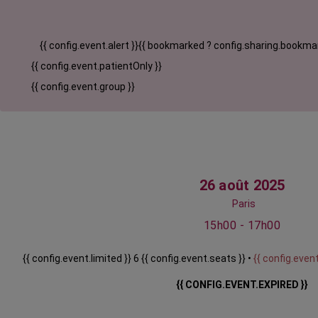
{{ config.event.alert }}
{{ bookmarked ? config.sharing.bookmar
{{ config.event.patientOnly }}
{{ config.event.group }}
26 août 2025
Paris
15h00 - 17h00
{{ config.event.limited }} 6 {{ config.event.seats }} •
{{ config.event
{{ CONFIG.EVENT.EXPIRED }}