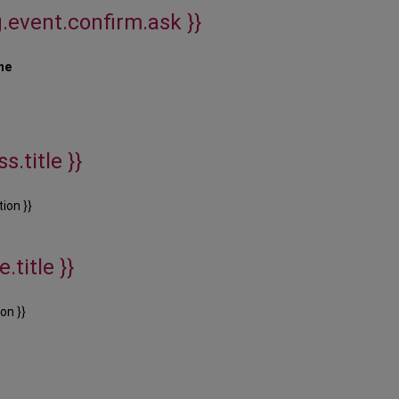
g.event.confirm.ask }}
ne
s.title }}
ion }}
.title }}
on }}