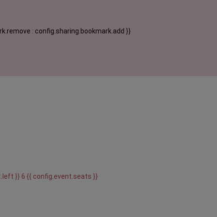
k.remove : config.sharing.bookmark.add }}
.left }} 6 {{ config.event.seats }}