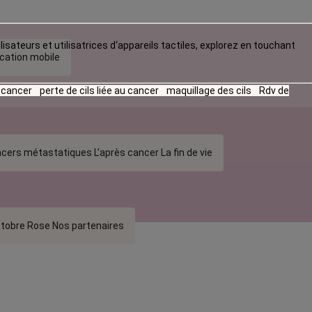
lisateurs et utilisatrices d‘appareils tactiles, explorez en touchant
ication mobile
u cancer
perte de cils liée au cancer
maquillage des cils
Rdv de
cers métastatiques
L’après cancer
La fin de vie
tobre Rose
Nos partenaires