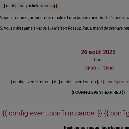
{{ config.mag.article.warning }}
Vous aimeriez garder un teint hâlé et une bonne mine toute l’année, s
Si vous n’êtes jamais venue à la Maison RoseUp Paris, merci de prendre rend
26 août 2025
Paris
15h00 - 17h00
{{ config.event.limited }} 6 {{ config.event.seats }} •
{{ config.event
{{ CONFIG.EVENT.EXPIRED }}
{{ config.event.confirm.cancel }}
{{ confi
Réaliser son maquillage bonne mi