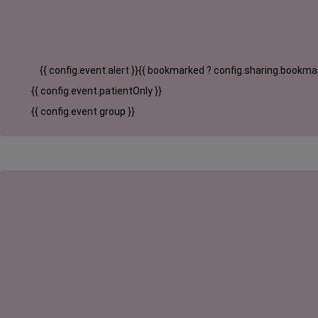
{{ config.event.alert }}
{{ bookmarked ? config.sharing.bookmar
{{ config.event.patientOnly }}
{{ config.event.group }}