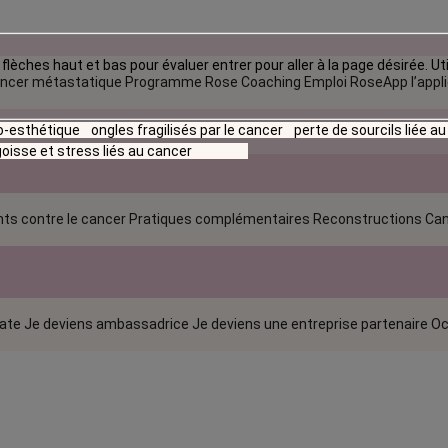
flèches haut et bas pour évaluer entrer pour aller à la page désirée. Uti
ncer métastatique
Programme Rose Coaching Emploi
RoseApp l’appl
io-esthétique
ongles fragilisés par le cancer
perte de sourcils liée a
oisse et stress liés au cancer
ts contre le cancer
Pratiques complémentaires
Reconstructions
Can
rate
Je deviens ambassadrice
Je deviens une entreprise partenaire
Oc