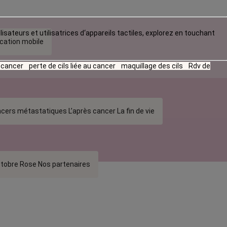
lisateurs et utilisatrices d‘appareils tactiles, explorez en touchant
ication mobile
u cancer
perte de cils liée au cancer
maquillage des cils
Rdv de
cers métastatiques
L’après cancer
La fin de vie
tobre Rose
Nos partenaires