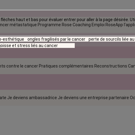
flèches haut et bas pour évaluer entrer pour aller à la page désirée. Uti
ncer métastatique
Programme Rose Coaching Emploi
RoseApp l’appl
io-esthétique
ongles fragilisés par le cancer
perte de sourcils liée a
oisse et stress liés au cancer
ts contre le cancer
Pratiques complémentaires
Reconstructions
Can
rate
Je deviens ambassadrice
Je deviens une entreprise partenaire
Oc