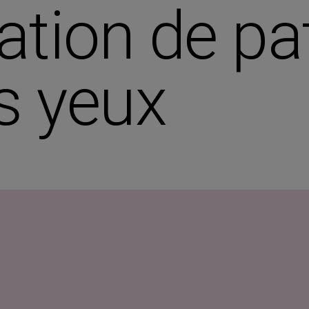
réation de p
s yeux