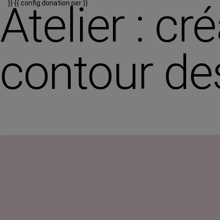
Atelier : c
}}
{{ config.donation.per }}
contour de