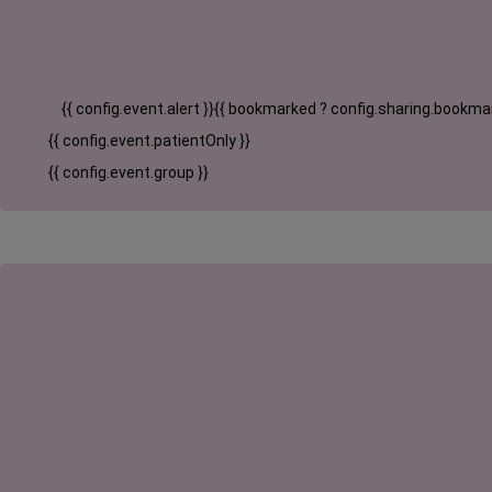
{{ config.event.alert }}
{{ bookmarked ? config.sharing.bookmar
{{ config.event.patientOnly }}
{{ config.event.group }}