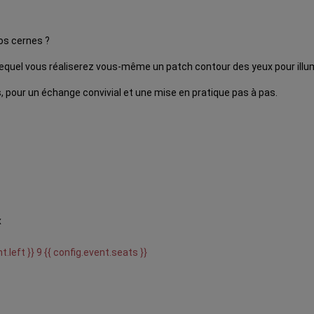
os cernes ?
 lequel vous réaliserez vous-même un patch contour des yeux pour illum
, pour un échange convivial et une mise en pratique pas à pas.
x
t.left }} 9 {{ config.event.seats }}