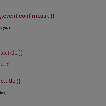
ig.event.confirm.ask }}
es yeux
s.title }}
tion }}
e.title }}
ion }}