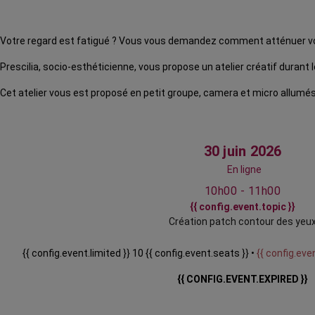
Votre regard est fatigué ? Vous vous demandez comment atténuer v
Prescilia, socio-esthéticienne, vous propose un atelier créatif durant
Cet atelier vous est proposé en petit groupe, camera et micro allumés
30 juin 2026
En ligne
10h00 - 11h00
{{ config.event.topic }}
Création patch contour des yeu
{{ config.event.limited }} 10 {{ config.event.seats }} •
{{ config.even
{{ CONFIG.EVENT.EXPIRED }}