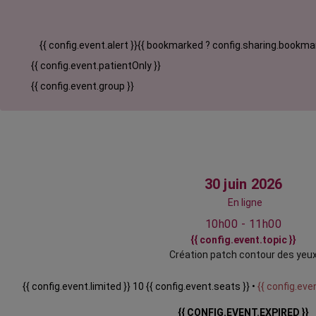
{{ config.event.alert }}
{{ bookmarked ? config.sharing.bookmar
{{ config.event.patientOnly }}
{{ config.event.group }}
30 juin 2026
En ligne
10h00 - 11h00
{{ config.event.topic }}
Création patch contour des yeu
{{ config.event.limited }} 10 {{ config.event.seats }} •
{{ config.even
{{ CONFIG.EVENT.EXPIRED }}