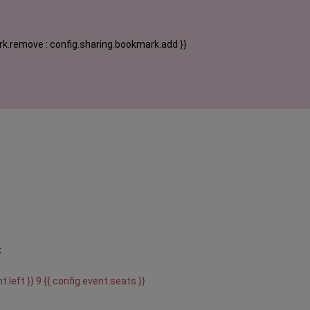
k.remove : config.sharing.bookmark.add }}
x
t.left }} 9 {{ config.event.seats }}