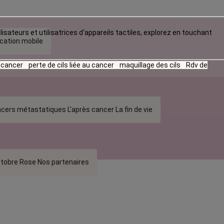
lisateurs et utilisatrices d‘appareils tactiles, explorez en touchant
ication mobile
u cancer
perte de cils liée au cancer
maquillage des cils
Rdv de
cers métastatiques
L’après cancer
La fin de vie
tobre Rose
Nos partenaires