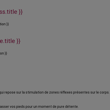
s.title }}
ion }}
.title }}
on }}
 qui repose sur la stimulation de zones réflexes présentes sur le corps.
asser vos pieds pour un moment de pure détente.