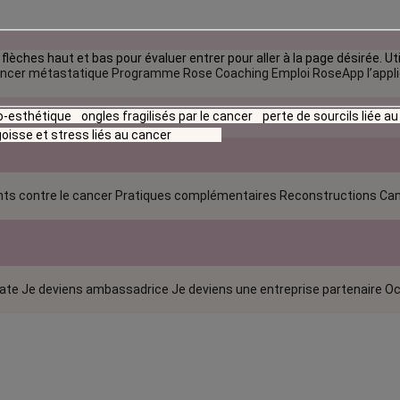
flèches haut et bas pour évaluer entrer pour aller à la page désirée. Uti
ncer métastatique
Programme Rose Coaching Emploi
RoseApp l’appl
io-esthétique
ongles fragilisés par le cancer
perte de sourcils liée a
oisse et stress liés au cancer
ts contre le cancer
Pratiques complémentaires
Reconstructions
Can
rate
Je deviens ambassadrice
Je deviens une entreprise partenaire
Oc