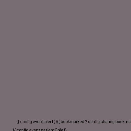
{{ config.event.alert }}
{{ bookmarked ? config.sharing.bookmar
{{ config.event.patientOnly }}