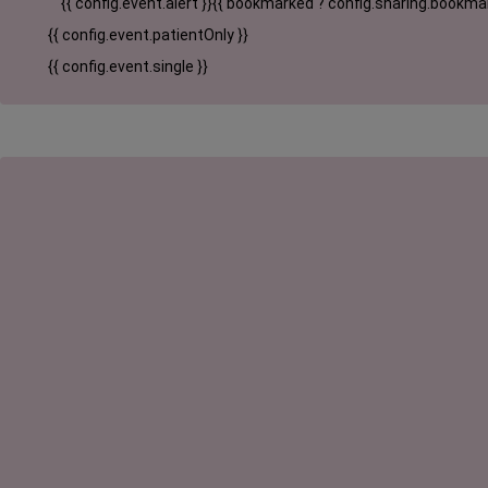
{{ config.event.alert }}
{{ bookmarked ? config.sharing.bookmar
{{ config.event.patientOnly }}
{{ config.event.single }}