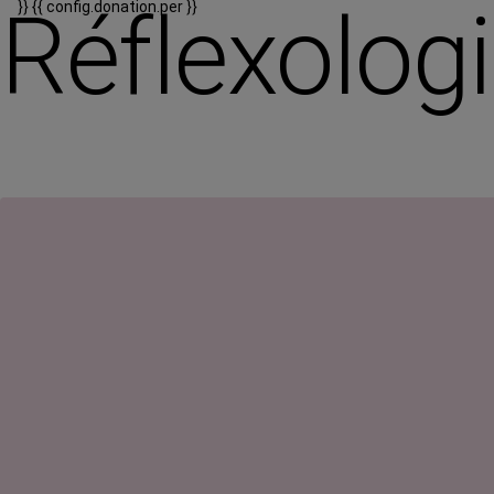
Réflexologi
}}
{{ config.donation.per }}