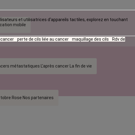
lisateurs et utilisatrices d‘appareils tactiles, explorez en touchant
ication mobile
u cancer
perte de cils liée au cancer
maquillage des cils
Rdv de
cers métastatiques
L’après cancer
La fin de vie
tobre Rose
Nos partenaires