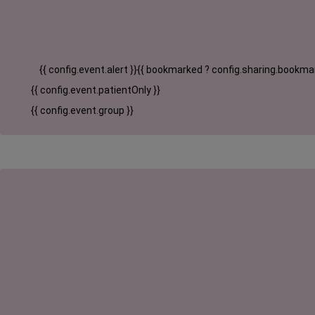
{{ config.event.alert }}
{{ bookmarked ? config.sharing.bookmar
{{ config.event.patientOnly }}
{{ config.event.group }}