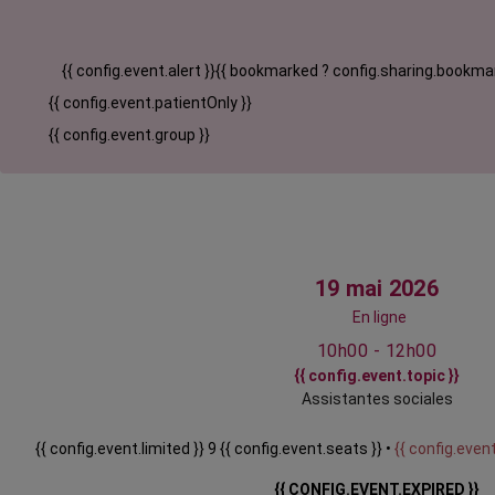
{{ config.event.alert }}
{{ bookmarked ? config.sharing.bookmar
{{ config.event.patientOnly }}
{{ config.event.group }}
19 mai 2026
En ligne
10h00 - 12h00
{{ config.event.topic }}
Assistantes sociales
{{ config.event.limited }} 9 {{ config.event.seats }} •
{{ config.event
{{ CONFIG.EVENT.EXPIRED }}