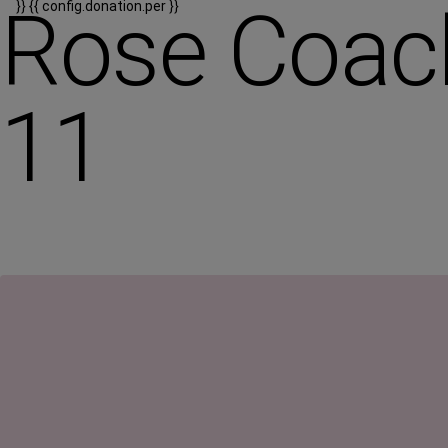
Rose Coach
}}
{{ config.donation.per }}
11