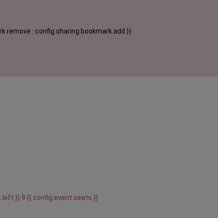
k.remove : config.sharing.bookmark.add }}
.left }} 9 {{ config.event.seats }}