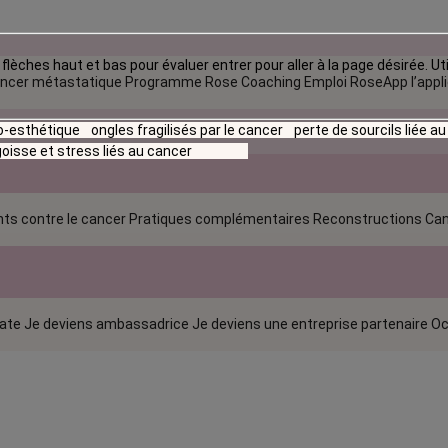
flèches haut et bas pour évaluer entrer pour aller à la page désirée. Uti
ncer métastatique
Programme Rose Coaching Emploi
RoseApp l’appl
io-esthétique
ongles fragilisés par le cancer
perte de sourcils liée a
oisse et stress liés au cancer
ts contre le cancer
Pratiques complémentaires
Reconstructions
Can
rate
Je deviens ambassadrice
Je deviens une entreprise partenaire
Oc