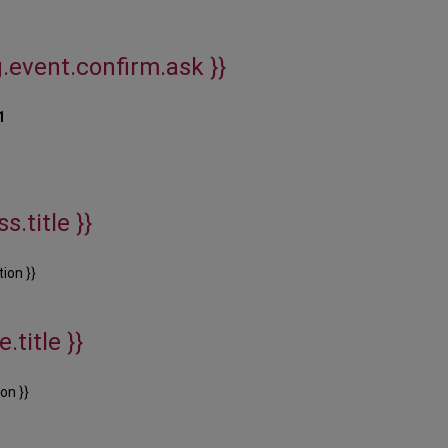
g.event.confirm.ask }}
1
s.title }}
ion }}
.title }}
on }}