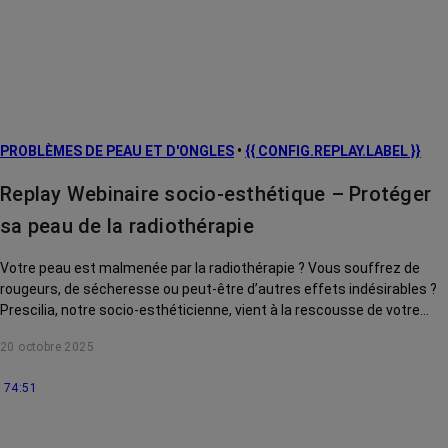
PROBLÈMES DE PEAU ET D'ONGLES
•
{{ CONFIG.REPLAY.LABEL }}
Replay Webinaire socio-esthétique – Protéger
sa peau de la radiothérapie
Votre peau est malmenée par la radiothérapie ? Vous souffrez de
rougeurs, de sécheresse ou peut-être d’autres effets indésirables ?
Prescilia, notre socio-esthéticienne, vient à la rescousse de votre
peau grâce à ses précieux conseils.
20 octobre 2025
74:51