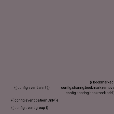
{{ bookmarked
{{ config.event.alert }}
config.sharing.bookmark.remove
config.sharing.bookmark.add 
{{ config.event.patientOnly }}
{{ config.event.group }}