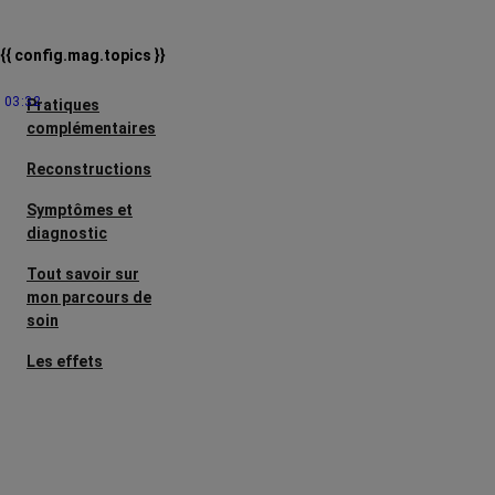
{{ config.mag.topics }}
03:32
Pratiques
complémentaires
Reconstructions
Symptômes et
diagnostic
Tout savoir sur
mon parcours de
soin
Les effets
secondaires
Cancers
métastatiques
Facteurs de