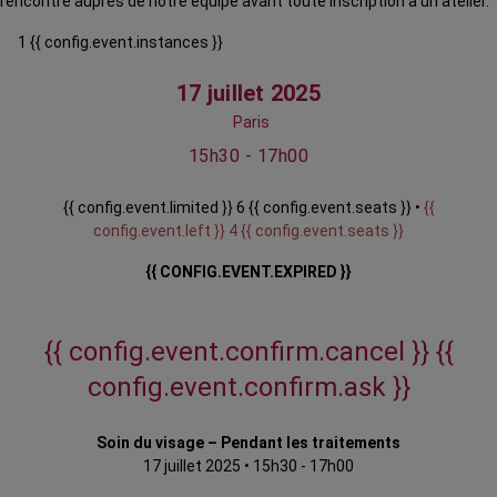
rencontre auprès de notre équipe avant toute inscription à un atelier.
1 {{ config.event.instances }}
17 juillet 2025
Paris
15h30 - 17h00
{{ config.event.limited }} 6 {{ config.event.seats }} •
{{
config.event.left }} 4 {{ config.event.seats }}
{{ CONFIG.EVENT.EXPIRED }}
{{ config.event.confirm.cancel }}
{{
config.event.confirm.ask }}
Soin du visage – Pendant les traitements
17 juillet 2025
•
15h30 - 17h00