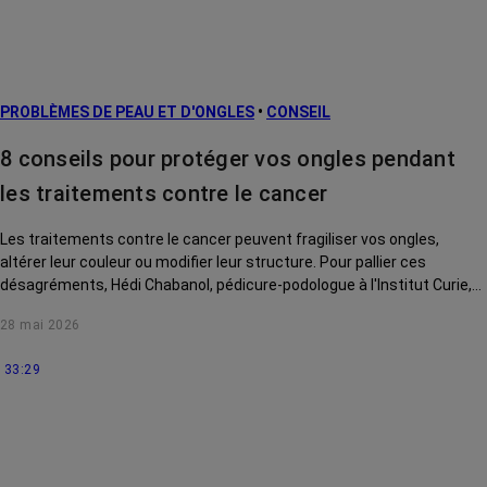
risque et
prévention
L’après cancer
PROBLÈMES DE PEAU ET D'ONGLES
•
CONSEIL
Traitements
contre le cancer
8 conseils pour protéger vos ongles pendant
La vie autour
les traitements contre le cancer
Les traitements contre le cancer peuvent fragiliser vos ongles,
altérer leur couleur ou modifier leur structure. Pour pallier ces
désagréments, Hédi Chabanol, pédicure-podologue à l'Institut Curie,
vous livre 8 conseils en vidéo.
28 mai 2026
33:29