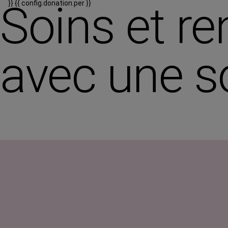
Soins et re
}}
{{ config.donation.per }}
avec une s