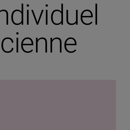
ndividuel
icienne