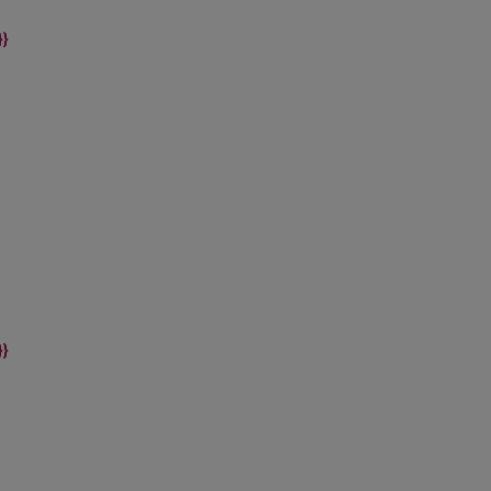
}}
}}