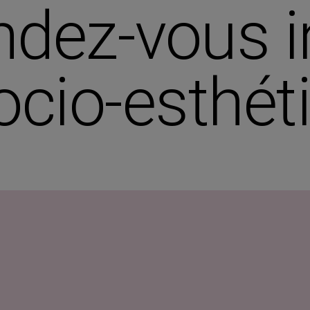
ndez-vous i
ocio-esthét