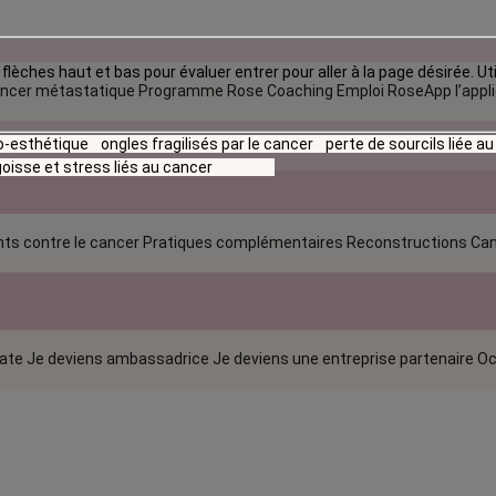
flèches haut et bas pour évaluer entrer pour aller à la page désirée. Uti
ncer métastatique
Programme Rose Coaching Emploi
RoseApp l’appl
io-esthétique
ongles fragilisés par le cancer
perte de sourcils liée a
oisse et stress liés au cancer
ts contre le cancer
Pratiques complémentaires
Reconstructions
Can
rate
Je deviens ambassadrice
Je deviens une entreprise partenaire
Oc