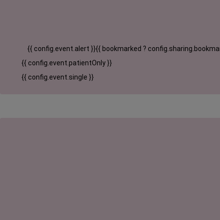
{{ config.event.alert }}
{{ bookmarked ? config.sharing.bookmar
{{ config.event.patientOnly }}
{{ config.event.single }}