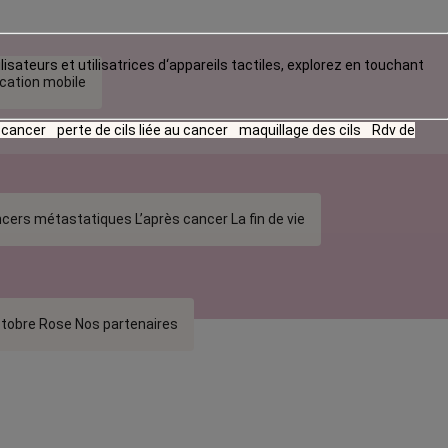
lisateurs et utilisatrices d‘appareils tactiles, explorez en touchant
ication mobile
u cancer
perte de cils liée au cancer
maquillage des cils
Rdv de
cers métastatiques
L’après cancer
La fin de vie
tobre Rose
Nos partenaires