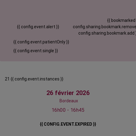
{{ bookmarked
{{ config.event.alert }}
config.sharing.bookmark.remove
config.sharing.bookmark.add 
{{ config.event.patientOnly }}
{{ config.event.single }}
21 {{ config.event.instances }}
26 février 2026
Bordeaux
16h00 - 16h45
{{ CONFIG.EVENT.EXPIRED }}