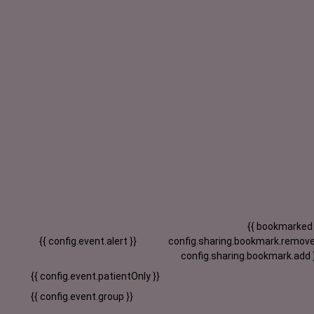
{{ bookmarked
{{ config.event.alert }}
config.sharing.bookmark.remove
config.sharing.bookmark.add 
{{ config.event.patientOnly }}
{{ config.event.group }}