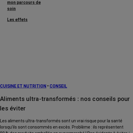
mon parcours de
soin
Les effets
secondaires
Cancers
métastatiques
Facteurs de
risque et
prévention
L’après cancer
CUISINE ET NUTRITION
•
CONSEIL
Traitements
contre le cancer
Aliments ultra-transformés : nos conseils pour
La vie autour
les éviter
Les aliments ultra-transformés sont un vrai risque pour la santé
lorsqu’ils sont consommés en excès. Problème : ils représentent