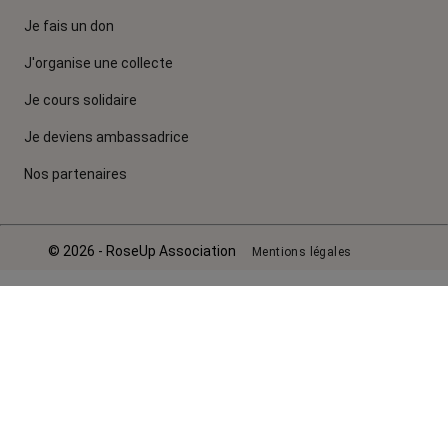
Je fais un don
J'organise une collecte
Je cours solidaire
Je deviens ambassadrice
Nos partenaires
© 2026 - RoseUp Association
Mentions légales