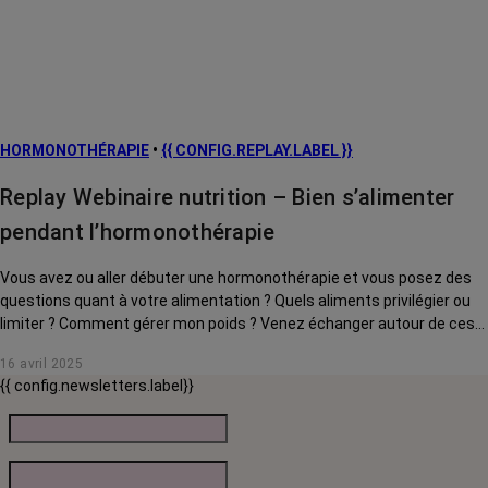
HORMONOTHÉRAPIE
•
{{ CONFIG.REPLAY.LABEL }}
Replay Webinaire nutrition – Bien s’alimenter
pendant l’hormonothérapie
Vous avez ou aller débuter une hormonothérapie et vous posez des
questions quant à votre alimentation ? Quels aliments privilégier ou
limiter ? Comment gérer mon poids ? Venez échanger autour de ces
questions avec notre onco-diététicienne, Emilie Masi, qui vous
16 avril 2025
partagera ses conseils, astuces et recettes.
{{ config.newsletters.label}}