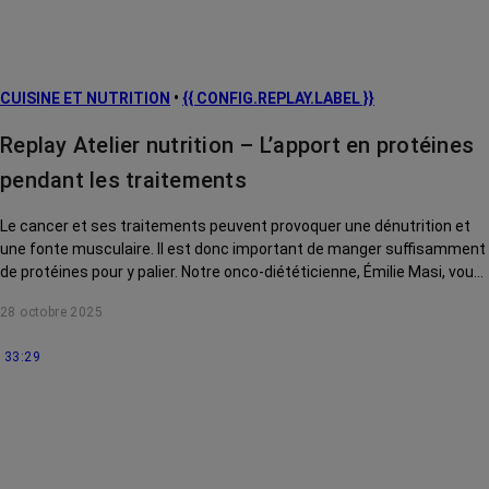
CUISINE ET NUTRITION
•
{{ CONFIG.REPLAY.LABEL }}
Replay Atelier nutrition – L’apport en protéines
pendant les traitements
Le cancer et ses traitements peuvent provoquer une dénutrition et
une fonte musculaire. Il est donc important de manger suffisamment
de protéines pour y palier. Notre onco-diététicienne, Émilie Masi, vous
explique comment.
28 octobre 2025
33:29