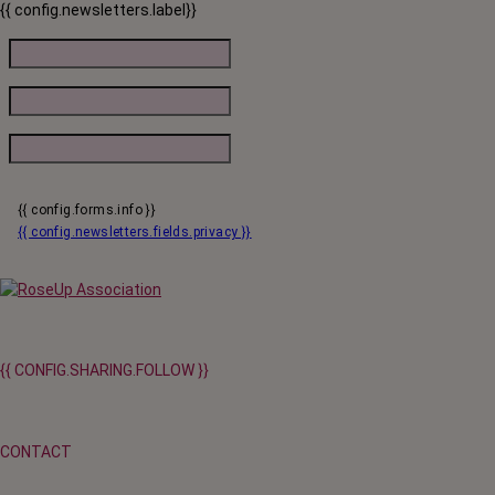
{{ config.newsletters.label}}
comprendre comment fonctionne la réflexologie palmaire, quelle
utilité en faire dans votre parcours de soin, comment repérer vos
zones réflexes et les automasser.
{{ config.forms.info }}
{{ config.newsletters.fields.privacy }}
{{ CONFIG.SHARING.FOLLOW }}
CONTACT