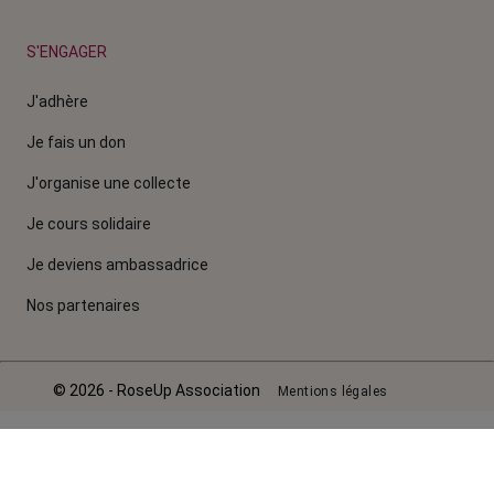
S'ENGAGER
J'adhère
Je fais un don
J'organise une collecte
Je cours solidaire
Je deviens ambassadrice
Nos partenaires
© 2026 - RoseUp Association
Mentions légales