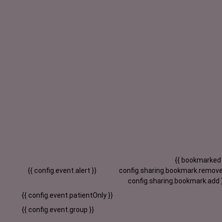
{{ bookmarked
{{ config.event.alert }}
config.sharing.bookmark.remove
config.sharing.bookmark.add 
{{ config.event.patientOnly }}
{{ config.event.group }}