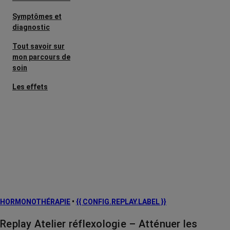
Symptômes et
diagnostic
Tout savoir sur
mon parcours de
soin
Les effets
secondaires
Cancers
métastatiques
Facteurs de
risque et
prévention
L’après cancer
HORMONOTHÉRAPIE
•
{{ CONFIG.REPLAY.LABEL }}
Traitements
contre le cancer
Replay Atelier réflexologie – Atténuer les