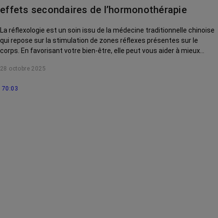
La vie autour
effets secondaires de l’hormonothérapie
La réflexologie est un soin issu de la médecine traditionnelle chinoise
qui repose sur la stimulation de zones réflexes présentes sur le
corps. En favorisant votre bien-être, elle peut vous aider à mieux
supporter certains effets secondaires du cancer et des traitements.
28 octobre 2025
70:03