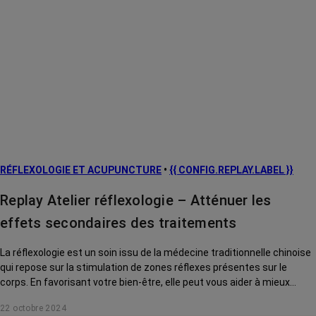
RÉFLEXOLOGIE ET ACUPUNCTURE
•
{{ CONFIG.REPLAY.LABEL }}
Replay Atelier réflexologie – Atténuer les
effets secondaires des traitements
La réflexologie est un soin issu de la médecine traditionnelle chinoise
qui repose sur la stimulation de zones réflexes présentes sur le
corps. En favorisant votre bien-être, elle peut vous aider à mieux
supporter certains effets secondaires du cancer et des traitements.
22 octobre 2024
Au cours de ce webinaire, Maxime, réflexologue, vous aide à