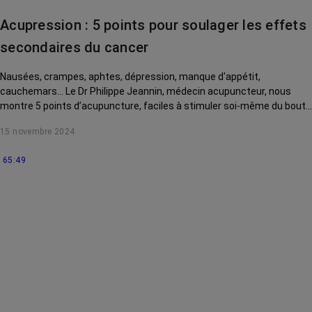
Acupression : 5 points pour soulager les effets
secondaires du cancer
Nausées, crampes, aphtes, dépression, manque d'appétit,
cauchemars... Le Dr Philippe Jeannin, médecin acupuncteur, nous
montre 5 points d’acupuncture, faciles à stimuler soi-même du bout
des doigts, pour soulager ces effets secondaires du cancer et de ses
15 novembre 2024
traitements.
65:49