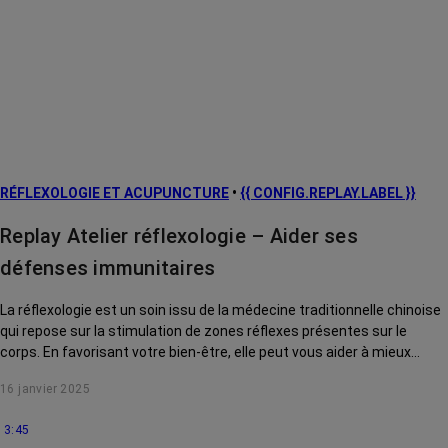
RÉFLEXOLOGIE ET ACUPUNCTURE
•
{{ CONFIG.REPLAY.LABEL }}
Replay Atelier réflexologie – Aider ses
défenses immunitaires
La réflexologie est un soin issu de la médecine traditionnelle chinoise
qui repose sur la stimulation de zones réflexes présentes sur le
corps. En favorisant votre bien-être, elle peut vous aider à mieux
supporter certains effets secondaires du cancer et des traitements.
16 janvier 2025
Aujourd’hui, nous verrons comment elle pourrait aider notre système
immunitaire : ce mécanisme de défenses naturelles contre les
3:45
agressions extérieures, souvent fragilisé par les traitements contre