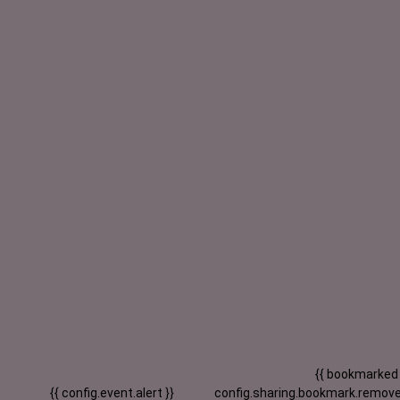
{{ bookmarked
{{ config.event.alert }}
config.sharing.bookmark.remove