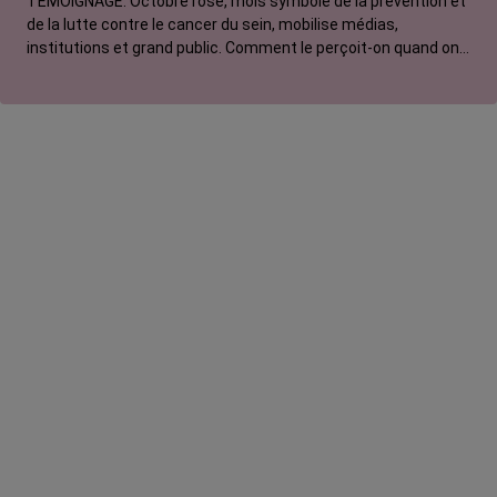
TÉMOIGNAGE. Octobre rose, mois symbole de la prévention et
de la lutte contre le cancer du sein, mobilise médias,
institutions et grand public. Comment le perçoit-on quand on
est une femme touchée par un tout autre cancer ? Manon,
touchée par un cancer du poumon métastatique, regrette que
l'évènement capte autant d'attention au détriment d'autres
causes.