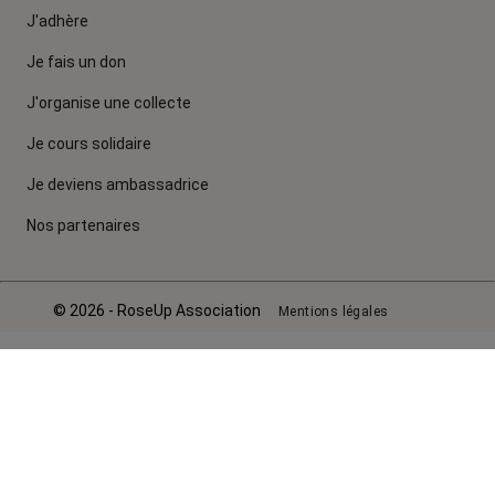
J'adhère
Je fais un don
J'organise une collecte
Je cours solidaire
Je deviens ambassadrice
Nos partenaires
© 2026 - RoseUp Association
Mentions légales