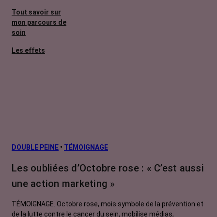
Tout savoir sur
mon parcours de
soin
Les effets
secondaires
Cancers
métastatiques
Facteurs de
risque et
prévention
L’après cancer
DOUBLE PEINE
•
TÉMOIGNAGE
Traitements
Les oubliées d’Octobre rose : « C’est aussi
contre le cancer
une action marketing »
La vie autour
TÉMOIGNAGE. Octobre rose, mois symbole de la prévention et
de la lutte contre le cancer du sein, mobilise médias,