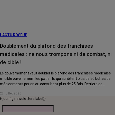
L’ACTU ROSEUP
Doublement du plafond des franchises
médicales : ne nous trompons ni de combat, ni
de cible !
Le gouvernement veut doubler le plafond des franchises médicales
et cible ouvertement les patients qui achètent plus de 50 boîtes de
médicaments par an ou consultent plus de 25 fois. Derrière ce
discours sur la « responsabilisation », ce sont en réalité les malades
23 juillet 2026
chroniques, et en premier lieu les personnes touchées par un cancer,
{{ config.newsletters.label}}
qui vont payer le prix fort. RoseUp alerte : cette mesure ne
responsabilise personne, elle punit des patients qui n'ont pas le choix.