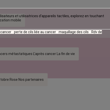
lisateurs et utilisatrices d‘appareils tactiles, explorez en touchant
ication mobile
u cancer
perte de cils liée au cancer
maquillage des cils
Rdv de
cers métastatiques
L’après cancer
La fin de vie
tobre Rose
Nos partenaires