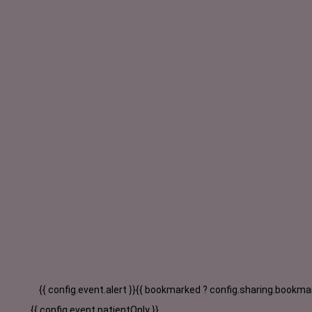
{{ config.event.alert }}
{{ bookmarked ? config.sharing.bookmar
{{ config.event.patientOnly }}