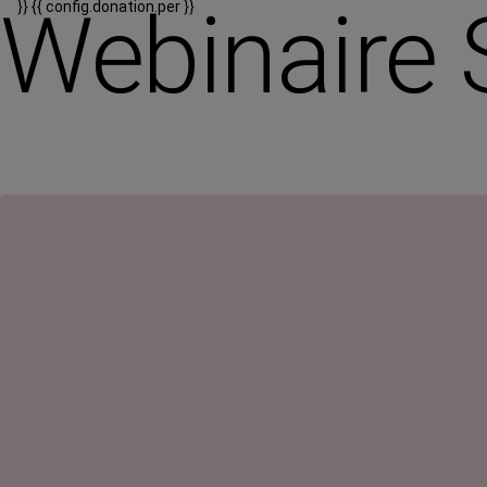
Webinaire 
}}
{{ config.donation.per }}