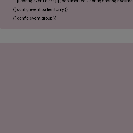
{{ config.event.alert }}
{{ bookmarked ? config.sharing.bookmar
{{ config.event.patientOnly }}
{{ config.event.group }}