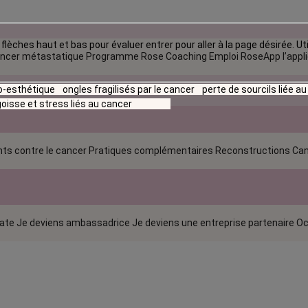
flèches haut et bas pour évaluer entrer pour aller à la page désirée. Uti
ncer métastatique
Programme Rose Coaching Emploi
RoseApp l’appl
io-esthétique
ongles fragilisés par le cancer
perte de sourcils liée a
oisse et stress liés au cancer
ts contre le cancer
Pratiques complémentaires
Reconstructions
Can
rate
Je deviens ambassadrice
Je deviens une entreprise partenaire
Oc