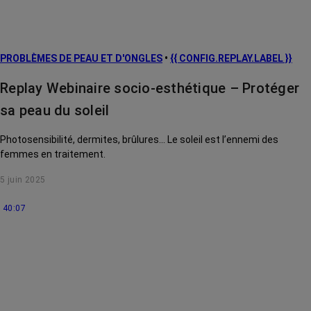
prévention
L’après cancer
PROBLÈMES DE PEAU ET D'ONGLES
•
{{ CONFIG.REPLAY.LABEL }}
Traitements
contre le cancer
Replay Webinaire socio-esthétique – Protéger
La vie autour
sa peau du soleil
Photosensibilité, dermites, brûlures... Le soleil est l’ennemi des
femmes en traitement.
5 juin 2025
40:07