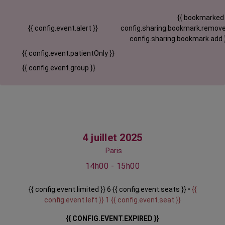
{{ bookmarked
{{ config.event.alert }}
config.sharing.bookmark.remove
config.sharing.bookmark.add 
{{ config.event.patientOnly }}
{{ config.event.group }}
4 juillet 2025
Paris
14h00 - 15h00
{{ config.event.limited }} 6 {{ config.event.seats }} •
{{
config.event.left }} 1 {{ config.event.seat }}
{{ CONFIG.EVENT.EXPIRED }}