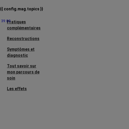
{{ config.mag.topics }}
39:00
Pratiques
complémentaires
Reconstructions
Symptômes et
diagnostic
Tout savoir sur
mon parcours de
soin
Les effets
secondaires
Cancers
métastatiques
Facteurs de
risque et