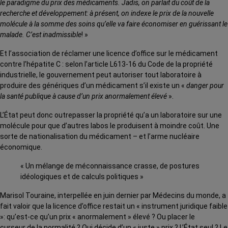
le paradigme du prix des médicaments. Jadis, on parlait du coût de la
recherche et développement: à présent, on indexe le prix de la nouvelle
molécule à la somme des soins qu’elle va faire économiser en guérissant le
malade. C’est inadmissible
! »
Et l’association de réclamer une licence d’office sur le médicament
contre l’hépatite C : selon l’article L613-16 du Code de la propriété
industrielle, le gouvernement peut autoriser tout laboratoire à
produire des génériques d’un médicament s’il existe un «
danger pour
la santé publique à cause d’un prix anormalement élevé
».
L’État peut donc outrepasser la propriété qu’a un laboratoire sur une
molécule pour que d’autres labos le produisent à moindre coût. Une
sorte de nationalisation du médicament – et l’arme nucléaire
économique.
« Un mélange de méconnaissance crasse, de postures
idéologiques et de calculs politiques »
Marisol Touraine, interpellée en juin dernier par Médecins du monde, a
fait valoir que la licence d’office restait un « instrument juridique faible
»: qu’est-ce qu’un prix « anormalement » élevé ? Ou placer le
curseur de la normalité ? Qui décide d’un « juste » prix ? L’État seul ? Le