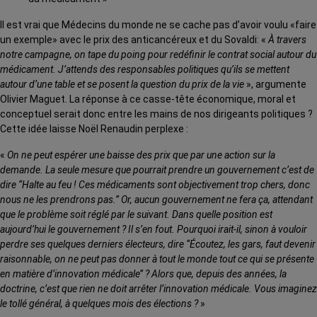
Il est vrai que Médecins du monde ne se cache pas d’avoir voulu «faire
un exemple» avec le prix des anticancéreux et du Sovaldi: «
À travers
notre campagne, on tape du poing pour redéfinir le contrat social autour du
médicament. J’attends des responsables politiques qu’ils se mettent
autour d’une table et se posent la question du prix de la vie
», argumente
Olivier Maguet. La réponse à ce casse-tête économique, moral et
conceptuel serait donc entre les mains de nos dirigeants politiques ?
Cette idée laisse Noël Renaudin perplexe :
«
On ne peut espérer une baisse des prix que par une action sur la
demande. La seule mesure que pourrait prendre un gouvernement c’est de
dire ‘‘Halte au feu ! Ces médicaments sont objectivement trop chers, donc
nous ne les prendrons pas.’’ Or, aucun gouvernement ne fera ça, attendant
que le problème soit réglé par le suivant. Dans quelle position est
aujourd’hui le gouvernement ? Il s’en fout. Pourquoi irait-il, sinon à vouloir
perdre ses quelques derniers électeurs, dire ‘‘Écoutez, les gars, faut devenir
raisonnable, on ne peut pas donner à tout le monde tout ce qui se présente
en matière d’innovation médicale’’ ? Alors que, depuis des années, la
doctrine, c’est que rien ne doit arrêter l’innovation médicale. Vous imaginez
le tollé général, à quelques mois des élections ?
»