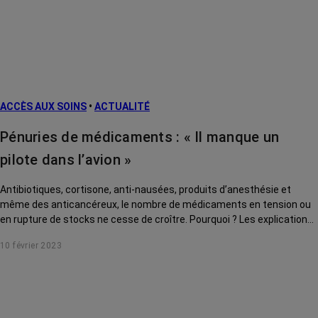
métastatiques
Facteurs de
risque et
prévention
L’après cancer
ACCÈS AUX SOINS
•
ACTUALITÉ
Traitements
contre le cancer
Pénuries de médicaments : « Il manque un
La vie autour
pilote dans l’avion »
Antibiotiques, cortisone, anti-nausées, produits d’anesthésie et
même des anticancéreux, le nombre de médicaments en tension ou
en rupture de stocks ne cesse de croître. Pourquoi ? Les explications
du Pr Bruno Bonnemain, vice président de l’Académie de pharmacie.
10 février 2023