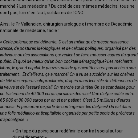
marché ? Les médecins ? Du côté de ces mêmes médecins, tous ne
sont pas, loin s’en faut, solidaires de l’ONG.
Ainsi, le Pr Vallancien, chirurgien urologue et membre de l’Académie
nationale de médecine, tacle :
«
Cette polémique est délirante. C’est un mélange de méconnaissance
crasse, de postures idéologiques et de calculs politiques, organisé par des
individus ou des associations qui veulent se faire mousser auprès du grand
public. Et quoi de mieux qu’un bon cocktail démagogique? Les méchants
labos, le grand capital, le pauvre malade qui bientôt n’aura pas accès à son
traitement… Et d’ailleurs, ça a marché! On a vu se succéder sur les chaînes
de télé des experts autoproclamés, drapés dans leur rôle de défenseurs de
la veuve et de l’assuré social! On marche sur la tête! On se scandalise pour
un traitement de 40 000 euros qui sauve des vies! Une dialyse coûte entre
65 000 et 80 000 euros par an et par patient. C’est 3,5 milliards d’euros
annuels. Et personne ne parle de contingenter les dialyses! On est dans
une folie médiatico-anticapitaliste organisée par petite secte de prêcheurs
d’apocalypse.
»
« On tape du poing pour redéfinir le contrat social autour
du médicament »