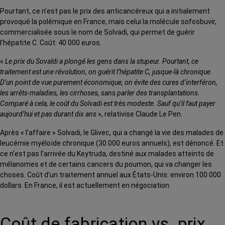
Pourtant, ce n’est pas le prix des anticancéreux qui a initialement
provoqué la polémique en France, mais celui la molécule sofosbuvir,
commercialisée sous le nom de Solvadi, qui permet de guérir
l’hépatite C. Coût: 40 000 euros.
«
Le prix du Sovaldi a plongé les gens dans la stupeur. Pourtant, ce
traitement est une révolution, on guérit l’hépatite C, jusque-là chronique.
D’un point de vue purement économique, on évite des cures d’interféron,
les arrêts-maladies, les cirrhoses, sans parler des transplantations.
Comparé à cela, le coût du Solvadi est très modeste. Sauf qu’il faut payer
aujourd’hui et pas durant dix ans
», relativise Claude Le Pen.
Après « l’affaire » Solvadi, le Glivec, qui a changé la vie des malades de
leucémie myéloïde chronique (30 000 euros annuels), est dénoncé. Et
ce n’est pas l’arrivée du Keytruda, destiné aux malades atteints de
mélanomes et de certains cancers du poumon, qui va changer les
choses. Coût d’un traitement annuel aux États-Unis: environ 100 000
dollars. En France, il est actuellement en négociation.
Coût de fabrication vs. prix