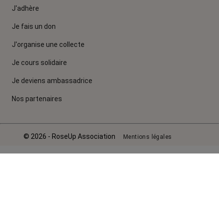
J'adhère
Je fais un don
J'organise une collecte
Je cours solidaire
Je deviens ambassadrice
Nos partenaires
© 2026 - RoseUp Association
Mentions légales