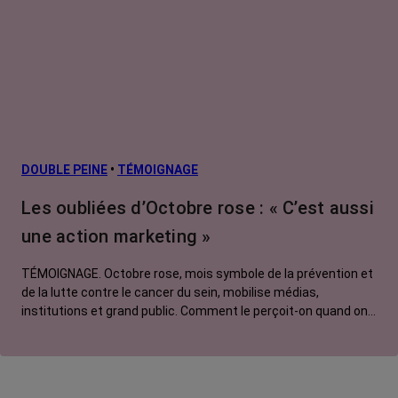
secondaires
Cancers
métastatiques
Facteurs de
risque et
prévention
L’après cancer
DOUBLE PEINE
•
TÉMOIGNAGE
Traitements
Les oubliées d’Octobre rose : « C’est aussi
contre le cancer
une action marketing »
La vie autour
TÉMOIGNAGE. Octobre rose, mois symbole de la prévention et
de la lutte contre le cancer du sein, mobilise médias,
institutions et grand public. Comment le perçoit-on quand on
est une femme touchée par un tout autre cancer ?
Emmanuelle, touchée par un cancer du rein métastatique,
soutien l'évènement mais regrette son instrumentalisation à
des fins commerciales.