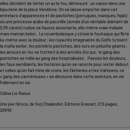
elles décident de tenter un acte fou, démesuré : un casse dans une
bijouterie de la place Vendôme. On se laisse emporter dans cet
entrelacs d’apparences et de pastiches (perruques, masques, hijab)
où une princesse arabe de pacotille (armée d’un véritable diamant de
5,99 carats) rudoie sa fausse assistante, elle-même vraie malade
mais maman bidon… Le rocambolesque y côtoie le foutraque qui flirte
lui-même avec la douleur ; les royautés imaginaires du Golfe tutoient
la mafia serbe ; les pistolets pastiches, des ours en peluche géants ;
les amours en toc se frottent à des amitiés d’or pur; le gang des
postiches se mêle au gang des hospitalisées… Passés les douleurs,
les faux semblants, les histoires qu’on se raconte pour rester debout
et celles qu’on fait mine de croire, les fâcheries et les trahisons, ce
« gang des cancéreuses » se découvre dans cette aventure, en vie.
Follement en vie.
Céline Lis-Raoux
Une joie féroce, de Sorj Chalandon. Éditions Grasset, 315 pages,
20€90