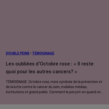
DOUBLE PEINE
•
TÉMOIGNAGE
Les oubliées d’Octobre rose : « Il reste
quoi pour les autres cancers? »
TÉMOIGNAGE. Octobre rose, mois symbole de la prévention et
de la lutte contre le cancer du sein, mobilise médias,
institutions et grand public. Comment le perçoit-on quand on
est une femme touchée par un tout autre cancer ? Manon,
touchée par un cancer du poumon métastatique, regrette que
l'évènement capte autant d'attention au détriment d'autres