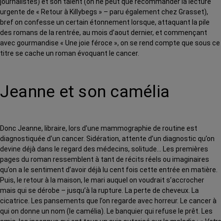
journalistes) et son talent (on ne peut que recommander la lecture
urgente de « Retour à Killybegs » – paru également chez Grasset),
bref on confesse un certain étonnement lorsque, attaquant la pile
des romans de la rentrée, au mois d’aout dernier, et commençant
avec gourmandise « Une joie féroce », on se rend compte que sous ce
titre se cache un roman évoquant le cancer.
Jeanne et son camélia
Donc Jeanne, libraire, lors d’une mammographie de routine est
diagnostiquée d’un cancer. Sidération, attente d’un diagnostic qu’on
devine déjà dans le regard des médecins, solitude… Les premières
pages du roman ressemblent à tant de récits réels ou imaginaires
qu’on a le sentiment d’avoir déjà lu cent fois cette entrée en matière.
Puis, le retour à la maison, le mari auquel on voudrait s’accrocher
mais qui se dérobe – jusqu’à la rupture. La perte de cheveux. La
cicatrice. Les pansements que l’on regarde avec horreur. Le cancer à
qui on donne un nom (le camélia). Le banquier qui refuse le prêt. Les