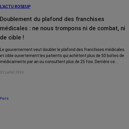
L’ACTU ROSEUP
Doublement du plafond des franchises
médicales : ne nous trompons ni de combat, ni
de cible !
Le gouvernement veut doubler le plafond des franchises médicales
et cible ouvertement les patients qui achètent plus de 50 boîtes de
médicaments par an ou consultent plus de 25 fois. Derrière ce
discours sur la « responsabilisation », ce sont en réalité les malades
23 juillet 2026
chroniques, et en premier lieu les personnes touchées par un cancer,
qui vont payer le prix fort. RoseUp alerte : cette mesure ne
responsabilise personne, elle punit des patients qui n'ont pas le choix.
Paris