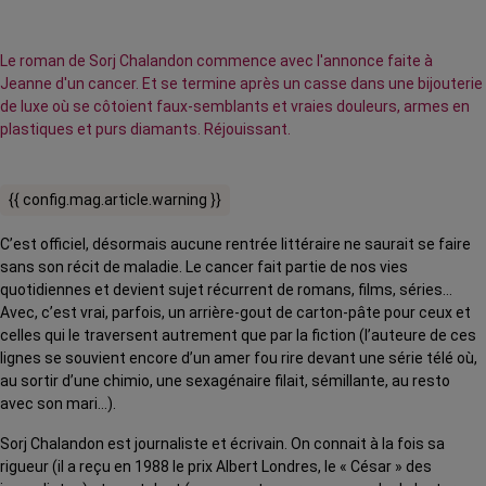
Le roman de Sorj Chalandon commence avec l'annonce faite à
Jeanne d'un cancer. Et se termine après un casse dans une bijouterie
de luxe où se côtoient faux-semblants et vraies douleurs, armes en
plastiques et purs diamants. Réjouissant.
{{ config.mag.article.warning }}
C’est officiel, désormais aucune rentrée littéraire ne saurait se faire
sans son récit de maladie. Le cancer fait partie de nos vies
quotidiennes et devient sujet récurrent de romans, films, séries…
Avec, c’est vrai, parfois, un arrière-gout de carton-pâte pour ceux et
celles qui le traversent autrement que par la fiction (l’auteure de ces
lignes se souvient encore d’un amer fou rire devant une série télé où,
au sortir d’une chimio, une sexagénaire filait, sémillante, au resto
avec son mari…).
Sorj Chalandon est journaliste et écrivain. On connait à la fois sa
rigueur (il a reçu en 1988 le prix Albert Londres, le « César » des