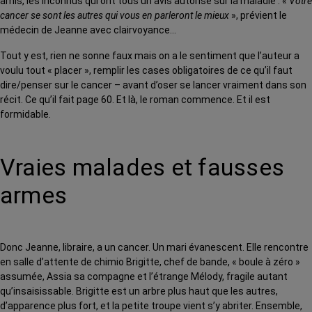
amis, les inconnus qui ont tous un avis autorisé sur la maladie : «
Votre
cancer se sont les autres qui vous en parleront le mieux
», prévient le
médecin de Jeanne avec clairvoyance…
Tout y est, rien ne sonne faux mais on a le sentiment que l’auteur a
voulu tout « placer », remplir les cases obligatoires de ce qu’il faut
dire/penser sur le cancer – avant d’oser se lancer vraiment dans son
récit. Ce qu’il fait page 60. Et là, le roman commence. Et il est
formidable.
Vraies malades et fausses
armes
Donc Jeanne, libraire, a un cancer. Un mari évanescent. Elle rencontre
en salle d’attente de chimio Brigitte, chef de bande, « boule à zéro »
assumée, Assia sa compagne et l’étrange Mélody, fragile autant
qu’insaisissable. Brigitte est un arbre plus haut que les autres,
d’apparence plus fort, et la petite troupe vient s’y abriter. Ensemble,