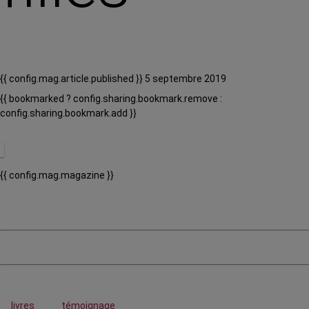
{{ config.mag.article.published }} 5 septembre 2019
{{ bookmarked ? config.sharing.bookmark.remove :
config.sharing.bookmark.add }}
{{ config.mag.magazine }}
livres
témoignage