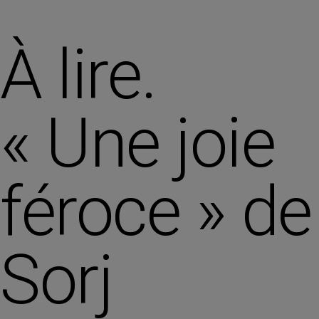
À lire.
« Une joie
féroce » de
Sorj