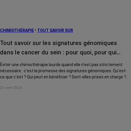
CHIMIOTHÉRAPIE
•
TOUT SAVOIR SUR
Tout savoir sur les signatures génomiques
dans le cancer du sein : pour quoi, pour qui…
Éviter une chimiothérapie lourde quand elle n’est pas strictement
nécessaire : c’est la promesse des signatures génomiques. Qu'est-
ce que c'est ? Qui peut en bénéficier ? Sont-elles prises en charge ?
Le point sur cet outil clé de la médecine personnalisée.
23 avril 2026