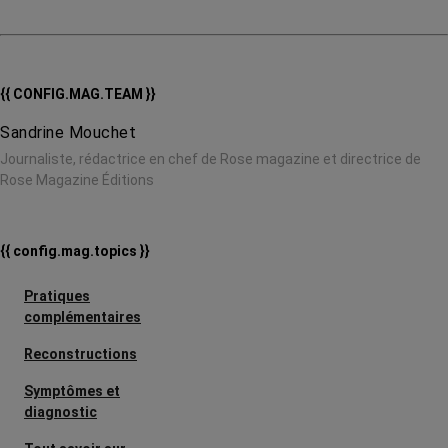
{{ CONFIG.MAG.TEAM }}
Sandrine Mouchet
Journaliste, rédactrice en chef de Rose magazine et directrice de
Rose Magazine Éditions
{{ config.mag.topics }}
Pratiques
complémentaires
Reconstructions
Symptômes et
diagnostic