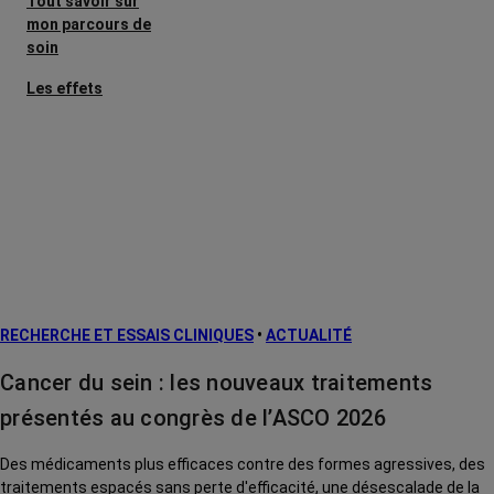
Tout savoir sur
mon parcours de
soin
Les effets
secondaires
Cancers
métastatiques
Facteurs de
risque et
prévention
L’après cancer
RECHERCHE ET ESSAIS CLINIQUES
•
ACTUALITÉ
Traitements
contre le cancer
Cancer du sein : les nouveaux traitements
La vie autour
présentés au congrès de l’ASCO 2026
Des médicaments plus efficaces contre des formes agressives, des
traitements espacés sans perte d'efficacité, une désescalade de la