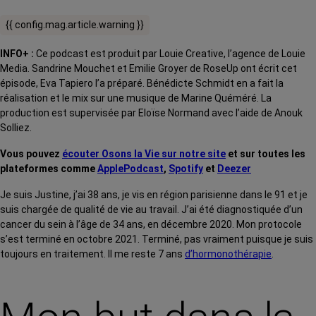
{{ config.mag.article.warning }}
INFO+ :
Ce podcast est produit par Louie Creative, l’agence de Louie
Media. Sandrine Mouchet et Emilie Groyer de RoseUp ont écrit cet
épisode, Eva Tapiero l’a préparé. Bénédicte Schmidt en a fait la
réalisation et le mix sur une musique de Marine Quéméré. La
production est supervisée par Eloïse Normand avec l’aide de Anouk
Solliez.
Vous pouvez
écouter Osons la Vie sur notre site
et sur toutes les
plateformes comme
ApplePodcast
,
Spotify
et
Deezer
Je suis Justine, j’ai 38 ans, je vis en région parisienne dans le 91 et je
suis chargée de qualité de vie au travail. J’ai été diagnostiquée d’un
cancer du sein à l’âge de 34 ans, en décembre 2020. Mon protocole
s’est terminé en octobre 2021. Terminé, pas vraiment puisque je suis
toujours en traitement. Il me reste 7 ans
d’hormonothérapie
.