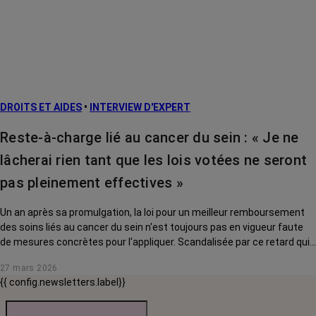
DROITS ET AIDES
•
INTERVIEW D'EXPERT
Reste-à-charge lié au cancer du sein : « Je ne
lâcherai rien tant que les lois votées ne seront
pas pleinement effectives »
Un an après sa promulgation, la loi pour un meilleur remboursement
des soins liés au cancer du sein n'est toujours pas en vigueur faute
de mesures concrètes pour l'appliquer. Scandalisée par ce retard qui
pénalise des milliers de femmes, Yaël Braun-Pivet a décidé de mettre
27 mars 2026
les ministres face à leurs responsabilités. Interview.
{{ config.newsletters.label}}