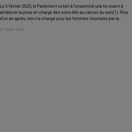
Le 5 février 2025, le Parlement votait à l’unanimité une loi visant à
améliorer la prise en charge des soins liés au cancer du sein(1). Plus
d'un an après, rien n'a changé pour les femmes touchées par la
maladie. Que prévoyait le texte ? Où en est son application ? On passe
27 mars 2026
au crible chacune des mesures adoptées.