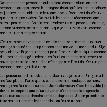
Notamment des personnes qui seraient dans ma situation, des
personnes qui apprennent leur diagnostic lorsqu’elles sont enceintes
et j’essaye de les aider du mieux que je peux. Donc des fois, c’est vrai
que ce n’est pas évident. On m’a fait le reproche récemment que je
n’avais pas répondu. Ça m’a rendu vraiment triste parce que du coup,
j’essaie vraiment de faire du mieux que je peux. Mais voilà, comme
dans tout, on n’est pas parfait.
C’est comme une vocation, je ne sais pas trop comment expliquer,
mais ça a donné beaucoup de sens dans ma vie. Je me suis dit… Si je
peux aider, voilà, je peux changer peut-être la vie de quelqu’un comme
d’autres ont changé la mienne, en fait. Les personnes sûrement ne
savent pas tout le bien qu’elles m’ont apporté. Des fois, c’est un petit
message, mais ça fait du bien.
Les personnes qui me suivent me disent que je les aide. Et il y en a, il
me faut pleurer. Parce que du coup, je ne m’en rends pas compte,
mais ça me fait chaud au cœur. Je me dis waouh. C’est incroyable, j’ai
donné de l’espoir à quelqu’un qui venait d’apprendre le diagnostic,
c’est tout ce que je cherchais moi au diagnostic. J’ai l’impression de
faire ma part, comme le petit colibri, on fait notre part.