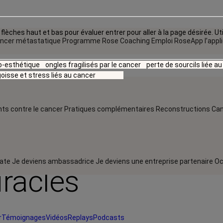
flèches haut et bas pour évaluer entrer pour aller à la page désirée. Uti
ncer métastatique
Programme Rose Coaching Emploi
RoseApp l’appl
io-esthétique
ongles fragilisés par le cancer
perte de sourcils liée a
oisse et stress liés au cancer
ts contre le cancer
Pratiques complémentaires
Reconstructions
Can
rate
Je deviens ambassadrice
Je deviens une entreprise partenaire
Oc
racles
r
Témoignages
Vidéos
Replays
Podcasts