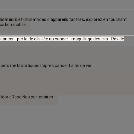
lisateurs et utilisatrices d‘appareils tactiles, explorez en touchant
ication mobile
u cancer
perte de cils liée au cancer
maquillage des cils
Rdv de
cers métastatiques
L’après cancer
La fin de vie
tobre Rose
Nos partenaires