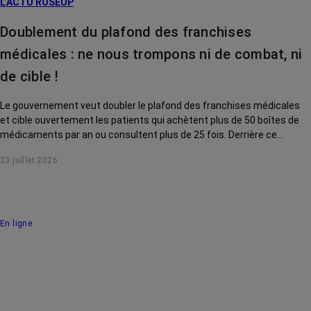
L’ACTU ROSEUP
Doublement du plafond des franchises
médicales : ne nous trompons ni de combat, ni
de cible !
Le gouvernement veut doubler le plafond des franchises médicales
et cible ouvertement les patients qui achètent plus de 50 boîtes de
médicaments par an ou consultent plus de 25 fois. Derrière ce
discours sur la « responsabilisation », ce sont en réalité les malades
23 juillet 2026
chroniques, et en premier lieu les personnes touchées par un cancer,
qui vont payer le prix fort. RoseUp alerte : cette mesure ne
responsabilise personne, elle punit des patients qui n'ont pas le choix.
En ligne