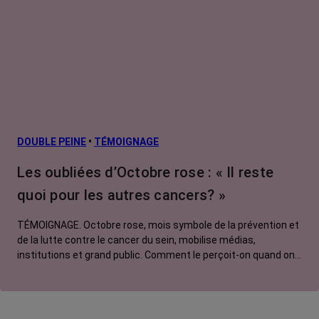
DOUBLE PEINE
•
TÉMOIGNAGE
Les oubliées d’Octobre rose : « Il reste
quoi pour les autres cancers? »
TÉMOIGNAGE. Octobre rose, mois symbole de la prévention et
de la lutte contre le cancer du sein, mobilise médias,
institutions et grand public. Comment le perçoit-on quand on
est une femme touchée par un tout autre cancer ? Manon,
touchée par un cancer du poumon métastatique, regrette que
l'évènement capte autant d'attention au détriment d'autres
causes.