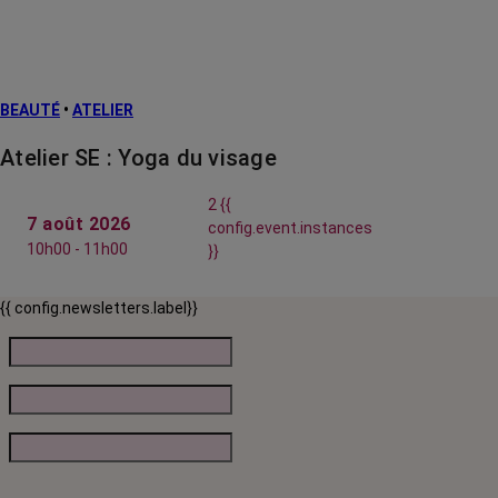
BEAUTÉ
•
ATELIER
Atelier SE : Yoga du visage
2 {{
7 août 2026
config.event.instances
10h00 - 11h00
}}
{{ config.newsletters.label}}