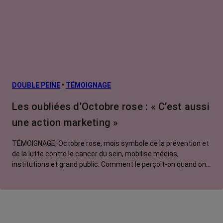
Cancers
métastatiques
Facteurs de
risque et
prévention
L’après cancer
DOUBLE PEINE
•
TÉMOIGNAGE
Traitements
Les oubliées d’Octobre rose : « C’est aussi
contre le cancer
une action marketing »
La vie autour
TÉMOIGNAGE. Octobre rose, mois symbole de la prévention et
de la lutte contre le cancer du sein, mobilise médias,
institutions et grand public. Comment le perçoit-on quand on
est une femme touchée par un tout autre cancer ?
Emmanuelle, touchée par un cancer du rein métastatique,
soutien l'évènement mais regrette son instrumentalisation à
des fins commerciales.