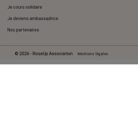
Je cours solidaire
Je deviens ambassadrice
Nos partenaires
© 2026 - RoseUp Association
Mentions légales