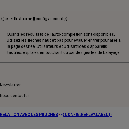
{{ user.firstname || config.account }}
Quand les résultats de l'auto-complétion sont disponibles,
utilisez les flèches haut et bas pour évaluer entrer pour aller à
la page désirée. Utilisateurs et utilisatrices d‘appareils
tactiles, explorez en touchant ou par des gestes de balayage.
Newsletter
Nous contacter
RELATION AVEC LES PROCHES
•
{{ CONFIG.REPLAY.LABEL }}