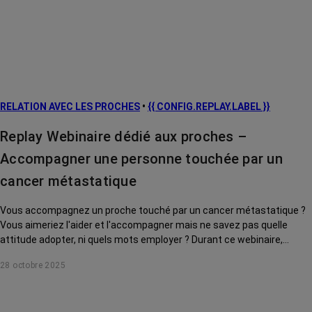
RELATION AVEC LES PROCHES
•
{{ CONFIG.REPLAY.LABEL }}
Replay Webinaire dédié aux proches –
Accompagner une personne touchée par un
cancer métastatique
Vous accompagnez un proche touché par un cancer métastatique ?
Vous aimeriez l'aider et l'accompagner mais ne savez pas quelle
attitude adopter, ni quels mots employer ? Durant ce webinaire,
Hélène de la Ménardière, notre onco-psychologue, vous conseille.
28 octobre 2025