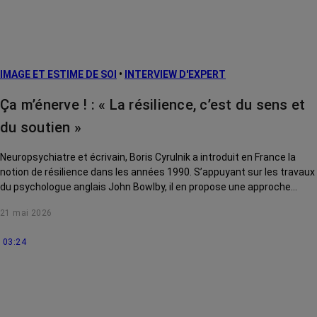
risque et
prévention
L’après cancer
IMAGE ET ESTIME DE SOI
•
INTERVIEW D'EXPERT
Traitements
contre le cancer
Ça m’énerve ! : « La résilience, c’est du sens et
La vie autour
du soutien »
Neuropsychiatre et écrivain, Boris Cyrulnik a introduit en France la
notion de résilience dans les années 1990. S’appuyant sur les travaux
du psychologue anglais John Bowlby, il en propose une approche
pluridisciplinaire qui intègre des données biologiques, affectives,
21 mai 2026
psychologiques, sociales et culturelles.
03:24