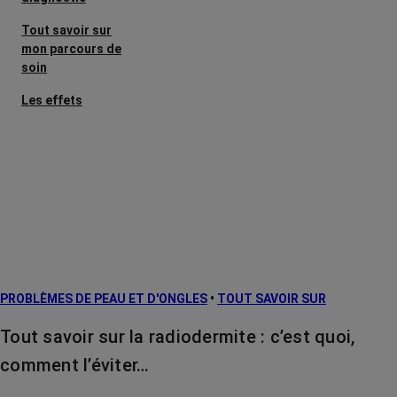
Tout savoir sur
mon parcours de
soin
Les effets
secondaires
Cancers
métastatiques
Facteurs de
risque et
prévention
L’après cancer
PROBLÈMES DE PEAU ET D'ONGLES
•
TOUT SAVOIR SUR
Traitements
contre le cancer
Tout savoir sur la radiodermite : c’est quoi,
La vie autour
comment l’éviter…