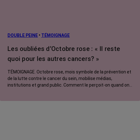
DOUBLE PEINE
•
TÉMOIGNAGE
Les oubliées d’Octobre rose : « Il reste
quoi pour les autres cancers? »
TÉMOIGNAGE. Octobre rose, mois symbole de la prévention et
de la lutte contre le cancer du sein, mobilise médias,
institutions et grand public. Comment le perçoit-on quand on
est une femme touchée par un tout autre cancer ? Manon,
touchée par un cancer du poumon métastatique, regrette que
l'évènement capte autant d'attention au détriment d'autres
causes.