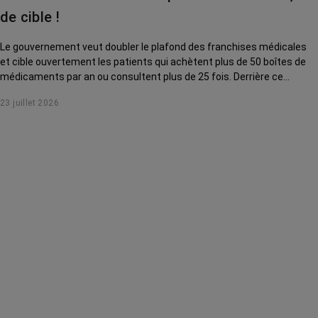
de cible !
Le gouvernement veut doubler le plafond des franchises médicales
et cible ouvertement les patients qui achètent plus de 50 boîtes de
médicaments par an ou consultent plus de 25 fois. Derrière ce
discours sur la « responsabilisation », ce sont en réalité les malades
23 juillet 2026
chroniques, et en premier lieu les personnes touchées par un cancer,
qui vont payer le prix fort. RoseUp alerte : cette mesure ne
responsabilise personne, elle punit des patients qui n'ont pas le choix.