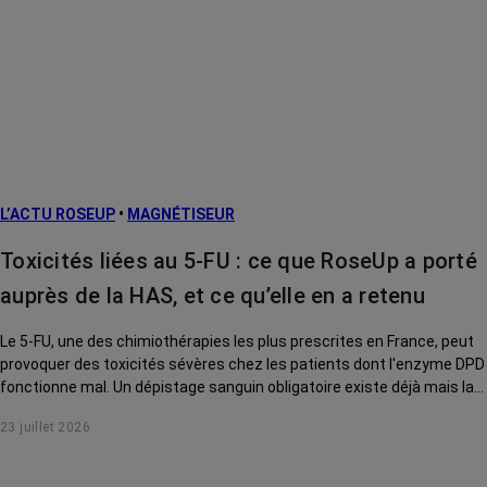
L’ACTU ROSEUP
•
MAGNÉTISEUR
Toxicités liées au 5-FU : ce que RoseUp a porté
auprès de la HAS, et ce qu’elle en a retenu
Le 5-FU, une des chimiothérapies les plus prescrites en France, peut
provoquer des toxicités sévères chez les patients dont l'enzyme DPD
fonctionne mal. Un dépistage sanguin obligatoire existe déjà mais la
HAS a voulu savoir si une analyse génétique complémentaire devait,
23 juillet 2026
elle aussi, devenir systématique. RoseUp a donné son avis. Voici ce
que la Haute Autorité de santé en a retenu.