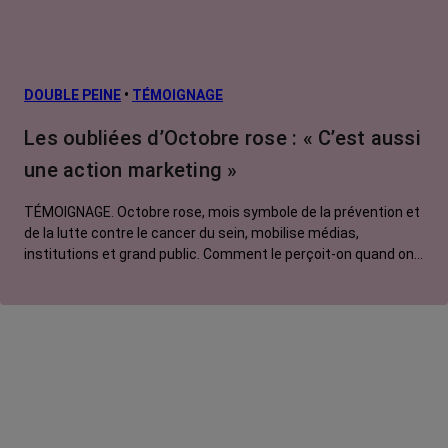
Facteurs de
risque et
prévention
L’après cancer
DOUBLE PEINE
•
TÉMOIGNAGE
Traitements
Les oubliées d’Octobre rose : « C’est aussi
contre le cancer
une action marketing »
La vie autour
TÉMOIGNAGE. Octobre rose, mois symbole de la prévention et
de la lutte contre le cancer du sein, mobilise médias,
institutions et grand public. Comment le perçoit-on quand on
est une femme touchée par un tout autre cancer ?
Emmanuelle, touchée par un cancer du rein métastatique,
soutien l'évènement mais regrette son instrumentalisation à
des fins commerciales.