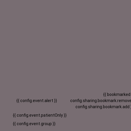
{{ bookmarked
{{ config.event.alert }}
config.sharing.bookmark.remove
config.sharing.bookmark.add 
{{ config.event.patientOnly }}
{{ config.event.group }}