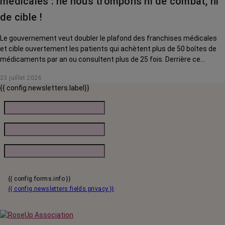
médicales : ne nous trompons ni de combat, ni
de cible !
Le gouvernement veut doubler le plafond des franchises médicales
et cible ouvertement les patients qui achètent plus de 50 boîtes de
médicaments par an ou consultent plus de 25 fois. Derrière ce
discours sur la « responsabilisation », ce sont en réalité les malades
23 juillet 2026
chroniques, et en premier lieu les personnes touchées par un cancer,
{{ config.newsletters.label}}
qui vont payer le prix fort. RoseUp alerte : cette mesure ne
responsabilise personne, elle punit des patients qui n'ont pas le choix.
{{ config.forms.info }}
{{ config.newsletters.fields.privacy }}