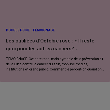
DOUBLE PEINE
•
TÉMOIGNAGE
Les oubliées d’Octobre rose : « Il reste
quoi pour les autres cancers? »
TÉMOIGNAGE. Octobre rose, mois symbole de la prévention et
de la lutte contre le cancer du sein, mobilise médias,
institutions et grand public. Comment le perçoit-on quand on
est une femme touchée par un tout autre cancer ? Manon,
touchée par un cancer du poumon métastatique, regrette que
l'évènement capte autant d'attention au détriment d'autres
causes.