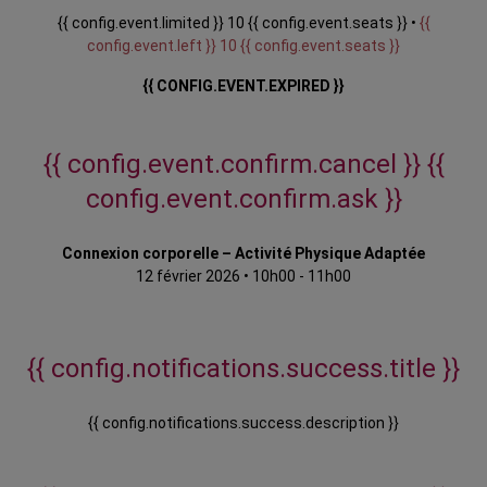
{{ config.event.limited }} 10 {{ config.event.seats }} •
{{
config.event.left }} 10 {{ config.event.seats }}
{{ CONFIG.EVENT.EXPIRED }}
{{ config.event.confirm.cancel }}
{{
config.event.confirm.ask }}
Connexion corporelle – Activité Physique Adaptée
12 février 2026
•
10h00 - 11h00
{{ config.notifications.success.title }}
{{ config.notifications.success.description }}