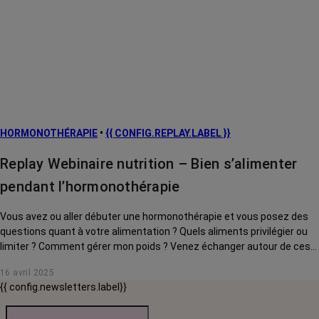
HORMONOTHÉRAPIE
•
{{ CONFIG.REPLAY.LABEL }}
Replay Webinaire nutrition – Bien s’alimenter
pendant l’hormonothérapie
Vous avez ou aller débuter une hormonothérapie et vous posez des
questions quant à votre alimentation ? Quels aliments privilégier ou
limiter ? Comment gérer mon poids ? Venez échanger autour de ces
questions avec notre onco-diététicienne, Emilie Masi, qui vous
16 avril 2025
partagera ses conseils, astuces et recettes.
{{ config.newsletters.label}}