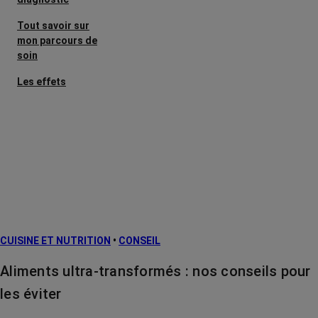
Tout savoir sur
mon parcours de
soin
Les effets
secondaires
Cancers
métastatiques
Facteurs de
risque et
prévention
L’après cancer
CUISINE ET NUTRITION
•
CONSEIL
Traitements
contre le cancer
Aliments ultra-transformés : nos conseils pour
La vie autour
les éviter