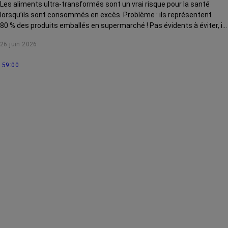
Les aliments ultra-transformés sont un vrai risque pour la santé
lorsqu’ils sont consommés en excès. Problème : ils représentent
80 % des produits emballés en supermarché ! Pas évidents à éviter, ils
sont aussi difficiles à identifier. On vous expliquer comment les
26 juin 2026
reconnaître et s'en passer.
59:00