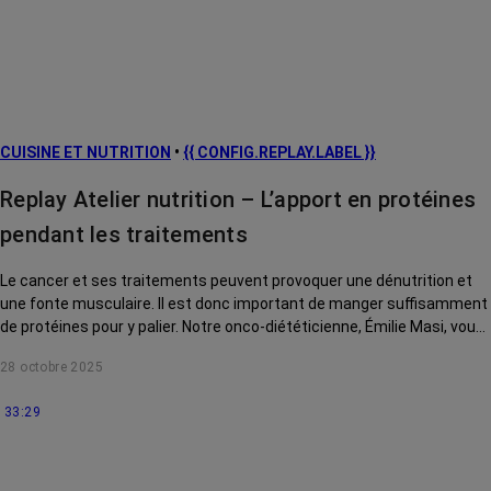
CUISINE ET NUTRITION
•
{{ CONFIG.REPLAY.LABEL }}
Replay Atelier nutrition – L’apport en protéines
pendant les traitements
Le cancer et ses traitements peuvent provoquer une dénutrition et
une fonte musculaire. Il est donc important de manger suffisamment
de protéines pour y palier. Notre onco-diététicienne, Émilie Masi, vous
explique comment.
28 octobre 2025
33:29