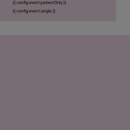
{{ config.event.patientOnly }}
{{ config.event.single }}