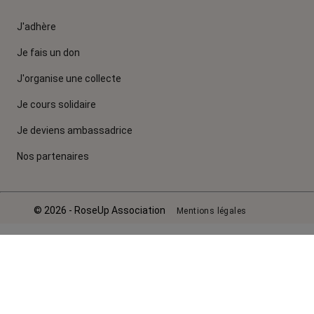
J'adhère
Je fais un don
J'organise une collecte
Je cours solidaire
Je deviens ambassadrice
Nos partenaires
© 2026 - RoseUp Association
Mentions légales