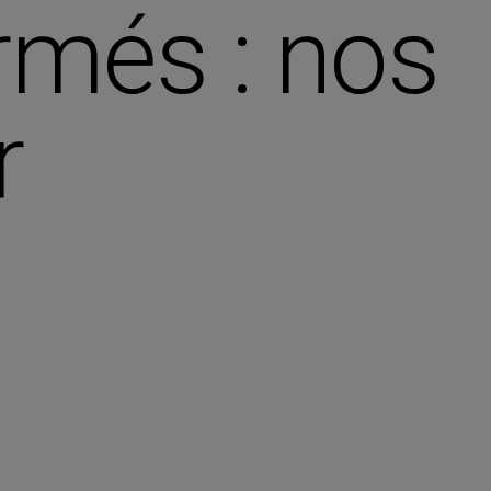
rmés : nos
r