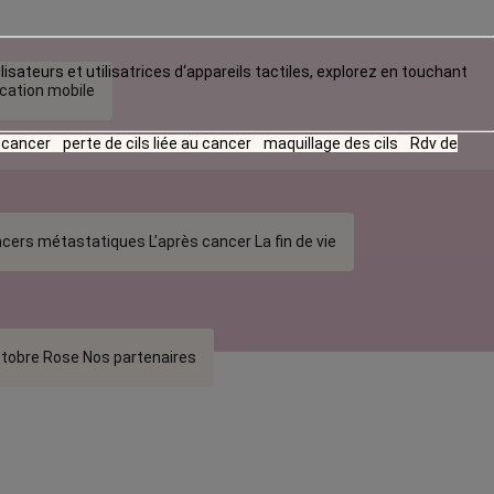
lisateurs et utilisatrices d‘appareils tactiles, explorez en touchant
ication mobile
u cancer
perte de cils liée au cancer
maquillage des cils
Rdv de
cers métastatiques
L’après cancer
La fin de vie
tobre Rose
Nos partenaires