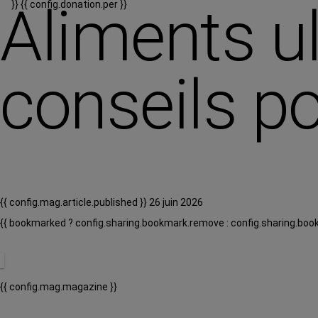
Aliments ul
}}
{{ config.donation.per }}
conseils po
{{ config.mag.article.published }} 26 juin 2026
{{ bookmarked ? config.sharing.bookmark.remove : config.sharing.boo
{{ config.mag.magazine }}