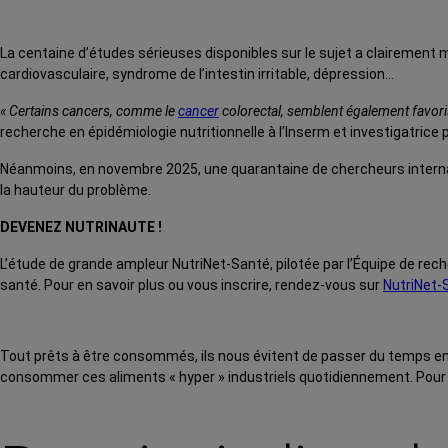
La centaine d’études sérieuses disponibles sur le sujet a clairement 
cardiovasculaire, syndrome de l’intestin irritable, dépression…
« Certains cancers, comme le
cancer
colorectal, semblent également favoris
recherche en épidémiologie nutritionnelle à l’Inserm et investigatrice 
Néanmoins, en novembre 2025, une quarantaine de chercheurs internat
la hauteur du problème.
DEVENEZ NUTRINAUTE !
L’étude de grande ampleur NutriNet-Santé, pilotée par l’Équipe de reche
santé. Pour en savoir plus ou vous inscrire, rendez-vous sur
NutriNet-
Tout prêts à être consommés, ils nous évitent de passer du temps en 
consommer ces aliments « hyper » industriels quotidiennement. Pour cel