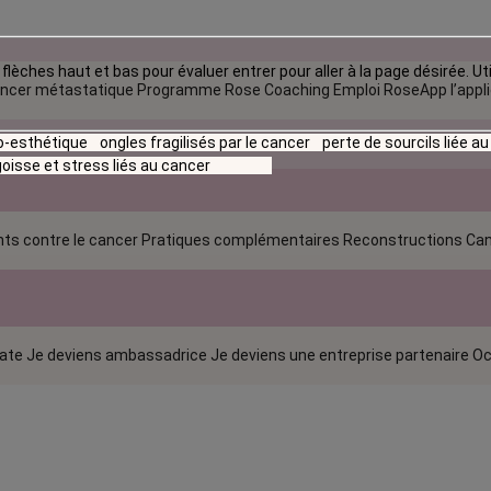
flèches haut et bas pour évaluer entrer pour aller à la page désirée. Uti
ncer métastatique
Programme Rose Coaching Emploi
RoseApp l’appl
io-esthétique
ongles fragilisés par le cancer
perte de sourcils liée a
oisse et stress liés au cancer
ts contre le cancer
Pratiques complémentaires
Reconstructions
Can
rate
Je deviens ambassadrice
Je deviens une entreprise partenaire
Oc