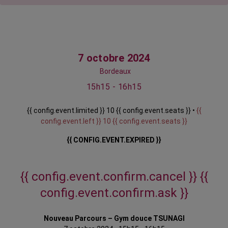
7 octobre 2024
Bordeaux
15h15 - 16h15
{{ config.event.limited }} 10 {{ config.event.seats }} •
{{
config.event.left }} 10 {{ config.event.seats }}
{{ CONFIG.EVENT.EXPIRED }}
{{ config.event.confirm.cancel }}
{{
config.event.confirm.ask }}
Nouveau Parcours – Gym douce TSUNAGI