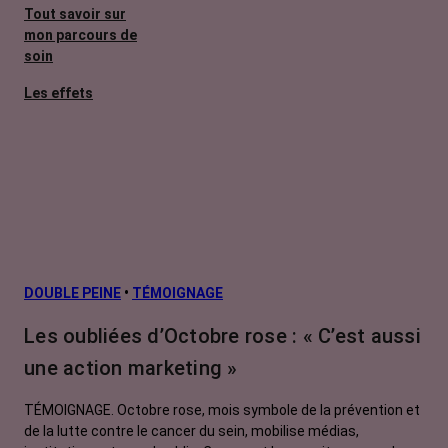
Tout savoir sur
mon parcours de
soin
Les effets
secondaires
Cancers
métastatiques
Facteurs de
risque et
prévention
L’après cancer
DOUBLE PEINE
•
TÉMOIGNAGE
Traitements
Les oubliées d’Octobre rose : « C’est aussi
contre le cancer
une action marketing »
La vie autour
TÉMOIGNAGE. Octobre rose, mois symbole de la prévention et
de la lutte contre le cancer du sein, mobilise médias,