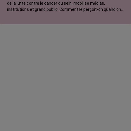
de la lutte contre le cancer du sein, mobilise médias,
institutions et grand public. Comment le perçoit-on quand on
est une femme touchée par un tout autre cancer ? Manon,
touchée par un cancer du poumon métastatique, regrette que
l'évènement capte autant d'attention au détriment d'autres
causes.