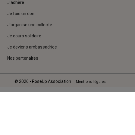
J'adhère
Je fais un don
J'organise une collecte
Je cours solidaire
Je deviens ambassadrice
Nos partenaires
© 2026 - RoseUp Association
Mentions légales