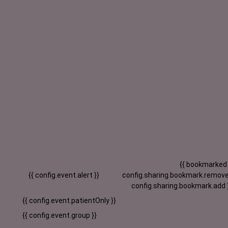
{{ bookmarked
{{ config.event.alert }}
config.sharing.bookmark.remove
config.sharing.bookmark.add 
{{ config.event.patientOnly }}
{{ config.event.group }}