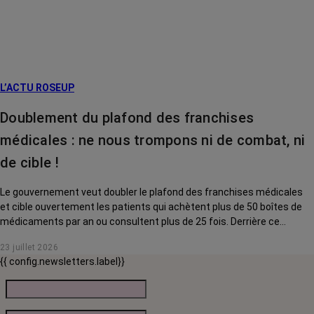
L’ACTU ROSEUP
Doublement du plafond des franchises
médicales : ne nous trompons ni de combat, ni
de cible !
Le gouvernement veut doubler le plafond des franchises médicales
et cible ouvertement les patients qui achètent plus de 50 boîtes de
médicaments par an ou consultent plus de 25 fois. Derrière ce
discours sur la « responsabilisation », ce sont en réalité les malades
23 juillet 2026
chroniques, et en premier lieu les personnes touchées par un cancer,
{{ config.newsletters.label}}
qui vont payer le prix fort. RoseUp alerte : cette mesure ne
responsabilise personne, elle punit des patients qui n'ont pas le choix.