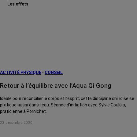
Les effets
secondaires
Cancers
métastatiques
Facteurs de
risque et
prévention
L’après cancer
ACTIVITÉ PHYSIQUE
•
CONSEIL
Traitements
contre le cancer
Retour à l’équilibre avec l’Aqua Qi Gong
La vie autour
Idéale pour réconcilier le corps et l’esprit, cette discipline chinoise se
pratique aussi dans l’eau. Séance d’initiation avec Sylvie Coulais,
praticienne à Pornichet.
23 décembre 2020