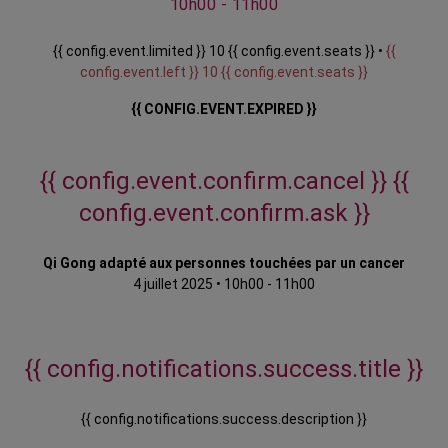
10h00 - 11h00
{{ config.event.limited }} 10 {{ config.event.seats }} •
{{
config.event.left }} 10 {{ config.event.seats }}
{{ CONFIG.EVENT.EXPIRED }}
{{ config.event.confirm.cancel }}
{{
config.event.confirm.ask }}
Qi Gong adapté aux personnes touchées par un cancer
4 juillet 2025
•
10h00 - 11h00
{{ config.notifications.success.title }}
{{ config.notifications.success.description }}