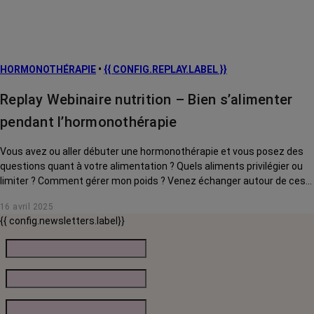
HORMONOTHÉRAPIE
•
{{ CONFIG.REPLAY.LABEL }}
Replay Webinaire nutrition – Bien s’alimenter
pendant l’hormonothérapie
Vous avez ou aller débuter une hormonothérapie et vous posez des
questions quant à votre alimentation ? Quels aliments privilégier ou
limiter ? Comment gérer mon poids ? Venez échanger autour de ces
questions avec notre onco-diététicienne, Emilie Masi, qui vous
16 avril 2025
partagera ses conseils, astuces et recettes.
{{ config.newsletters.label}}