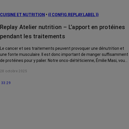
CUISINE ET NUTRITION
•
{{ CONFIG.REPLAY.LABEL }}
Replay Atelier nutrition – L’apport en protéines
pendant les traitements
Le cancer et ses traitements peuvent provoquer une dénutrition et
une fonte musculaire. Il est donc important de manger suffisamment
de protéines pour y palier. Notre onco-diététicienne, Émilie Masi, vous
explique comment.
28 octobre 2025
33:29