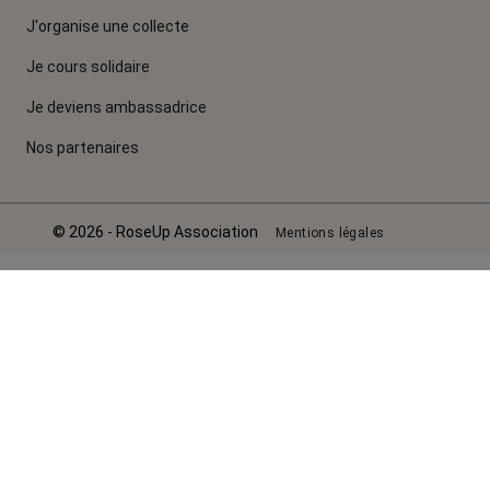
J'organise une collecte
Je cours solidaire
Je deviens ambassadrice
Nos partenaires
© 2026 - RoseUp Association
Mentions légales