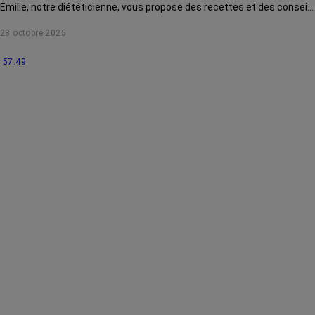
Emilie, notre diététicienne, vous propose des recettes et des conseils
pour l'aider au quotidien.
28 octobre 2025
57:49