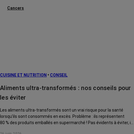
Cancers
métastatiques
Les effets
secondaires
L’après cancer
Facteurs de
risque et
prévention
CUISINE ET NUTRITION
•
CONSEIL
Traitements
contre le cancer
Aliments ultra-transformés : nos conseils pour
La vie autour
les éviter
Les aliments ultra-transformés sont un vrai risque pour la santé
lorsqu’ils sont consommés en excès. Problème : ils représentent
80 % des produits emballés en supermarché ! Pas évidents à éviter, ils
sont aussi difficiles à identifier. On vous expliquer comment les
26 juin 2026