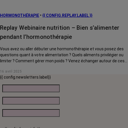
HORMONOTHÉRAPIE
•
{{ CONFIG.REPLAY.LABEL }}
Replay Webinaire nutrition – Bien s’alimenter
pendant l’hormonothérapie
Vous avez ou aller débuter une hormonothérapie et vous posez des
questions quant à votre alimentation ? Quels aliments privilégier ou
limiter ? Comment gérer mon poids ? Venez échanger autour de ces
questions avec notre onco-diététicienne, Emilie Masi, qui vous
16 avril 2025
partagera ses conseils, astuces et recettes.
{{ config.newsletters.label}}