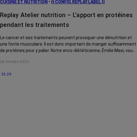
CUISINE ET NUTRITION
•
{{ CONFIG.REPLAY.LABEL }}
Replay Atelier nutrition – L’apport en protéines
pendant les traitements
Le cancer et ses traitements peuvent provoquer une dénutrition et
une fonte musculaire. Il est donc important de manger suffisamment
de protéines pour y palier. Notre onco-diététicienne, Émilie Masi, vous
explique comment.
28 octobre 2025
33:29