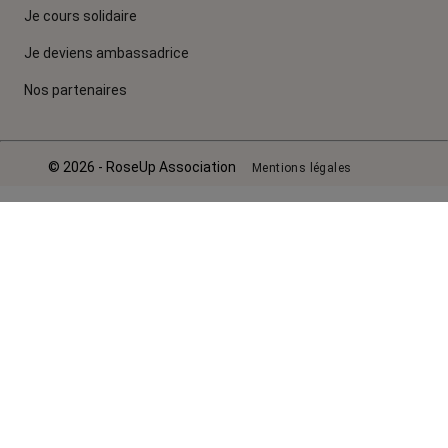
Je cours solidaire
Je deviens ambassadrice
Nos partenaires
© 2026 - RoseUp Association
Mentions légales