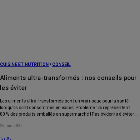
secondaires
Cancers
métastatiques
Facteurs de
risque et
prévention
L’après cancer
CUISINE ET NUTRITION
•
CONSEIL
Traitements
contre le cancer
Aliments ultra-transformés : nos conseils pour
La vie autour
les éviter
Les aliments ultra-transformés sont un vrai risque pour la santé
lorsqu’ils sont consommés en excès. Problème : ils représentent
80 % des produits emballés en supermarché ! Pas évidents à éviter, ils
sont aussi difficiles à identifier. On vous expliquer comment les
26 juin 2026
reconnaître et s'en passer.
59:00