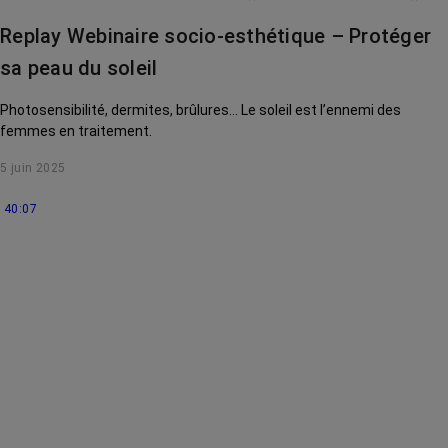
Traitements
contre le cancer
Replay Webinaire socio-esthétique – Protéger
La vie autour
sa peau du soleil
Photosensibilité, dermites, brûlures... Le soleil est l’ennemi des
femmes en traitement.
5 juin 2025
40:07