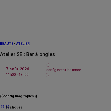
BEAUTÉ
•
ATELIER
Atelier SE : Bar à ongles
{{
7 août 2026
config.event.instance
11h00 - 13h00
}}
{{ config.mag.topics }}
39:00
Pratiques