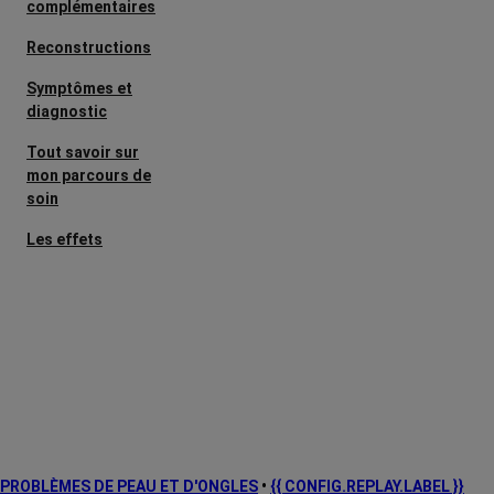
complémentaires
Reconstructions
Symptômes et
diagnostic
Tout savoir sur
mon parcours de
soin
Les effets
secondaires
Cancers
métastatiques
Facteurs de
risque et
prévention
L’après cancer
PROBLÈMES DE PEAU ET D'ONGLES
•
{{ CONFIG.REPLAY.LABEL }}