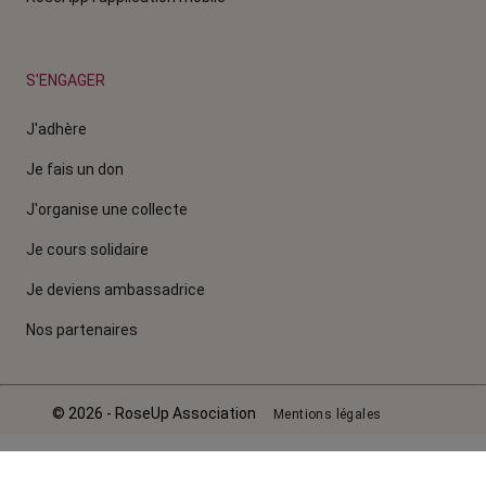
S'ENGAGER
J'adhère
Je fais un don
J'organise une collecte
Je cours solidaire
Je deviens ambassadrice
Nos partenaires
© 2026 - RoseUp Association
Mentions légales