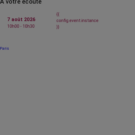
À votre écoute
{{
7 août 2026
config.event.instance
10h00 - 10h30
}}
Paris