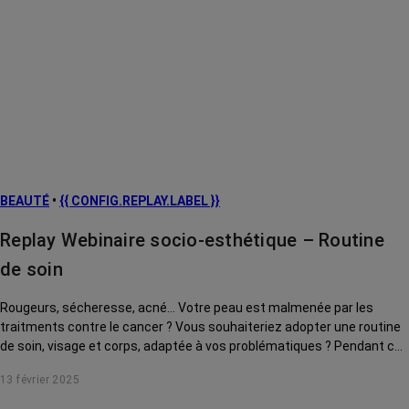
BEAUTÉ
•
{{ CONFIG.REPLAY.LABEL }}
Replay Webinaire socio-esthétique – Routine
de soin
Rougeurs, sécheresse, acné... Votre peau est malmenée par les
traitments contre le cancer ? Vous souhaiteriez adopter une routine
de soin, visage et corps, adaptée à vos problématiques ? Pendant ce
webinaire, Prescilia Wrobel, socio-esthéticienne, vous conseille des
13 février 2025
produits incontournables, à avoir dans votre salle de bain pour
démarrer votre routine beauté. Ce webinaire a été enregistré le 23