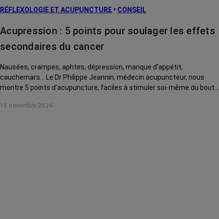
RÉFLEXOLOGIE ET ACUPUNCTURE
•
CONSEIL
Acupression : 5 points pour soulager les effets
secondaires du cancer
Nausées, crampes, aphtes, dépression, manque d'appétit,
cauchemars... Le Dr Philippe Jeannin, médecin acupuncteur, nous
montre 5 points d’acupuncture, faciles à stimuler soi-même du bout
des doigts, pour soulager ces effets secondaires du cancer et de ses
15 novembre 2024
traitements.