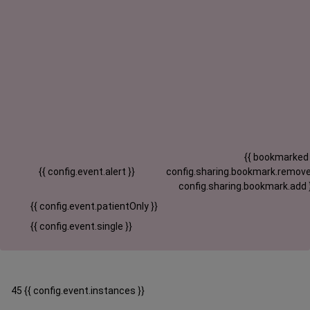
{{ bookmarked
{{ config.event.alert }}
config.sharing.bookmark.remove
config.sharing.bookmark.add 
{{ config.event.patientOnly }}
{{ config.event.single }}
45 {{ config.event.instances }}