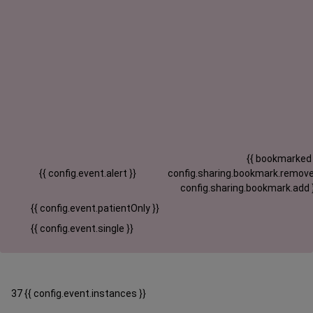
{{ bookmarked
{{ config.event.alert }}
config.sharing.bookmark.remove
config.sharing.bookmark.add 
{{ config.event.patientOnly }}
{{ config.event.single }}
37 {{ config.event.instances }}