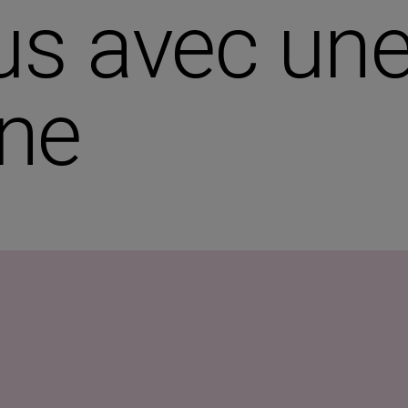
s avec une
nne