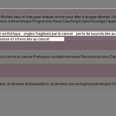
flèches haut et bas pour évaluer entrer pour aller à la page désirée. Uti
ncer métastatique
Programme Rose Coaching Emploi
RoseApp l’appl
io-esthétique
ongles fragilisés par le cancer
perte de sourcils liée a
oisse et stress liés au cancer
ts contre le cancer
Pratiques complémentaires
Reconstructions
Can
rate
Je deviens ambassadrice
Je deviens une entreprise partenaire
Oc