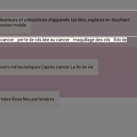
lisateurs et utilisatrices d‘appareils tactiles, explorez en touchant
ication mobile
u cancer
perte de cils liée au cancer
maquillage des cils
Rdv de
cers métastatiques
L’après cancer
La fin de vie
tobre Rose
Nos partenaires