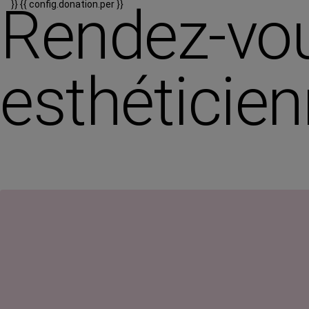
Rendez-vou
}}
{{ config.donation.per }}
esthéticie