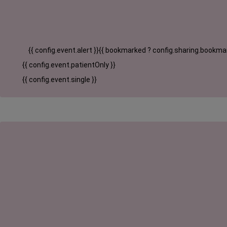
{{ config.event.alert }}
{{ bookmarked ? config.sharing.bookmar
{{ config.event.patientOnly }}
{{ config.event.single }}