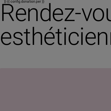
Rendez-vou
}}
{{ config.donation.per }}
esthéticie