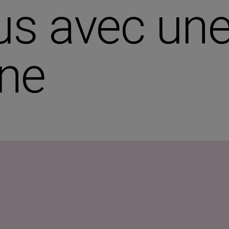
s avec une
nne