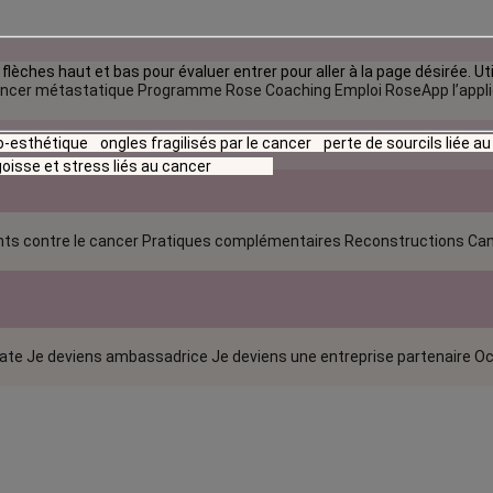
flèches haut et bas pour évaluer entrer pour aller à la page désirée. Uti
ncer métastatique
Programme Rose Coaching Emploi
RoseApp l’appl
io-esthétique
ongles fragilisés par le cancer
perte de sourcils liée a
oisse et stress liés au cancer
ts contre le cancer
Pratiques complémentaires
Reconstructions
Can
rate
Je deviens ambassadrice
Je deviens une entreprise partenaire
Oc