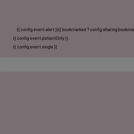
{{ config.event.alert }}
{{ bookmarked ? config.sharing.bookmar
{{ config.event.patientOnly }}
{{ config.event.single }}