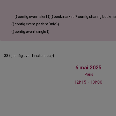
{{ config.event.alert }}
{{ bookmarked ? config.sharing.bookmar
{{ config.event.patientOnly }}
{{ config.event.single }}
38 {{ config.event.instances }}
6 mai 2025
Paris
12h15 - 13h00